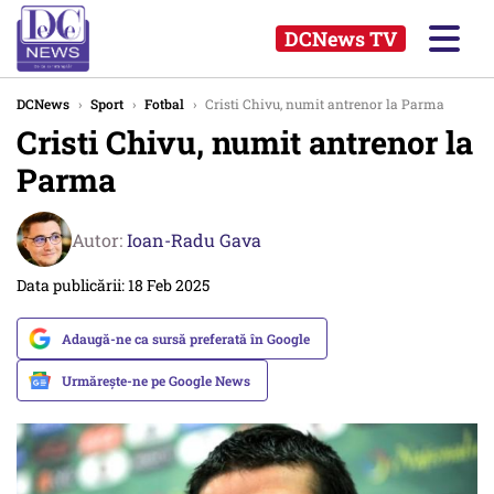
DCNews TV
DCNews
›
Sport
›
Fotbal
›
Cristi Chivu, numit antrenor la Parma
Cristi Chivu, numit antrenor la
Parma
Autor:
Ioan-Radu Gava
Data publicării: 18 Feb 2025
Adaugă-ne ca sursă preferată în Google
Urmărește-ne pe Google News