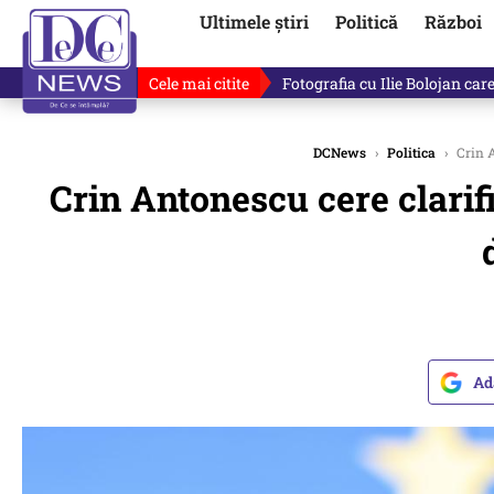
Ultimele știri
Politică
Război
Cele mai citite
Fotografia cu Ilie Bolojan car
DCNews
›
Politica
›
Crin A
Crin Antonescu cere clarif
Ad