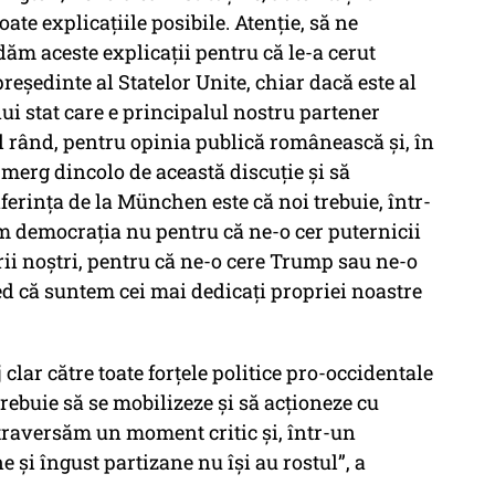
oate explicaţiile posibile. Atenţie, să ne
dăm aceste explicaţii pentru că le-a cerut
eşedinte al Statelor Unite, chiar dacă este al
ui stat care e principalul nostru partener
ul rând, pentru opinia publică românească şi, în
ă merg dincolo de această discuţie şi să
ferinţa de la München este că noi trebuie, într-
m democraţia nu pentru că ne-o cer puternicii
rii noştri, pentru că ne-o cere Trump sau ne-o
red că suntem cei mai dedicaţi propriei noastre
lar către toate forțele politice pro-occidentale
rebuie să se mobilizeze și să acționeze cu
traversăm un moment critic și, într-un
i îngust partizane nu își au rostul”, a