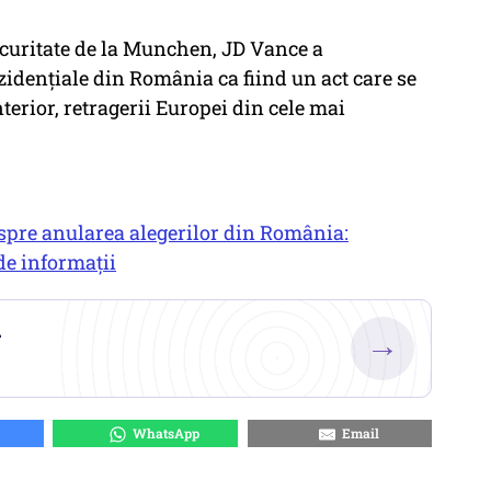
ecuritate de la Munchen, JD Vance a
zidențiale din România ca fiind un act care se
terior, retragerii Europei din cele mai
espre anularea alegerilor din România:
de informații
.
→
WhatsApp
Email