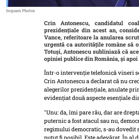
Inquam Photos
Crin Antonescu, candidatul coal
prezidențiale din acest an, consid
Vance, referitoare la anularea scru
urgentă ca autoritățile române să o
Totuși, Antonescu subliniază că aces
opiniei publice din România, și apoi 
Într-o intervenție telefonică vineri 
Crin Antonescu a declarat că nu crede
alegerilor prezidențiale, anulate pri
evidențiat două aspecte esențiale di
"Unu: da, îmi pare rău, dar are drepta
puternic a fost atacul sau nu, democr
regimului democratic, s-au dovedit s
putut fi posibil. Este adevărat. În al 