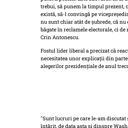
trebui, să punem la timpul prezent, c
există, să-l convingă pe vicepreşed
nu sunt chiar atât de şubrede, că nu 
băgate în reclamele electorale, ci de 
Crin Antonescu.
Fostul lider liberal a precizat că rea
necesitatea unor explicații din part
alegerilor prezidențiale de anul trecu
"Sunt lucruri pe care le-am discutat 
întărit, de data asta şi dinspre Washi