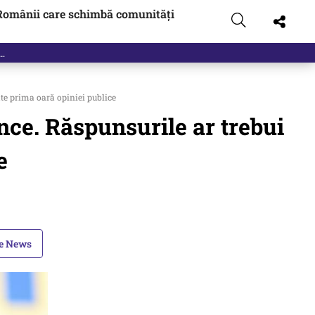
Românii care schimbă comunități
t…
ate prima oară opiniei publice
nce. Răspunsurile ar trebui
e
le News