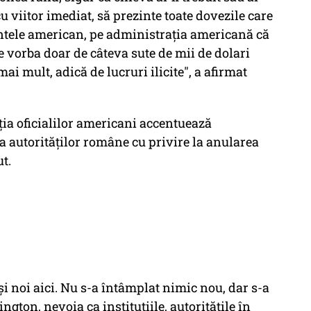
u viitor imediat, să prezinte toate dovezile care
intele american, pe administraţia americană că
e vorba doar de câteva sute de mii de dolari
mai mult, adică de lucruri ilicite", a afirmat
cția oficialilor americani accentuează
ea autorităților române cu privire la anularea
t.
şi noi aici. Nu s-a întâmplat nimic nou, dar s-a
ngton, nevoia ca instituţiile, autorităţile în