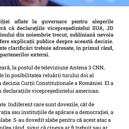
iției aflate la guvernare pentru alegerile
eră că declarațiile vicepreședintelui SUA, JD
tinului din noiembrie trecut, subliniază nevoia
fere explicații publice despre această decizie.
te clarificări trebuie adresate, în primul rând,
partenerilor externi.
seară, la postul de televiziune Antena 3 CNN,
 în posibilitatea reluării turului doi al
n decizia Curții Constituționale a României. El a
n declarațiile vicepreședintelui american.
te. Indiferent care sunt dovezile, cât de
aţia sau instituţiile de apărare a democraţiei, a
labe. S-au dovedit slabe pentru că acest atac a
doilea rând, sigur că cineva ar fi trebuit sau ar