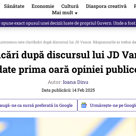
Sănătate
Economie
Cultură
Diaspora creativă
Mai mult
▼
e spune exact opusul unei decizii luate de propriul Guvern. Unde a fos
ntonescu cere clarificări după discursul lui JD Vance. Răspunsurile ar trebui d
icări după discursul lui JD Va
date prima oară opiniei public
Autor:
Ioana Dinu
Data publicării: 14 Feb 2025
augă-ne ca sursă preferată în Google
Urmărește-ne pe Goog