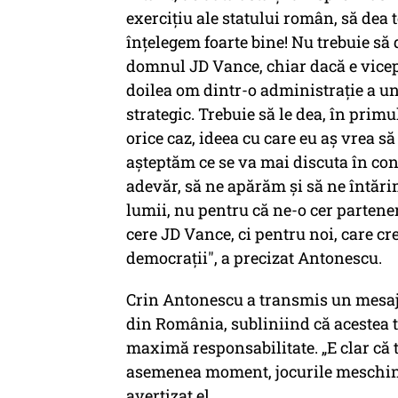
exerciţiu ale statului român, să dea t
înţelegem foarte bine! Nu trebuie să 
domnul JD Vance, chiar dacă e vicepr
doilea om dintr-o administraţie a un
strategic. Trebuie să le dea, în prim
orice caz, ideea cu care eu aş vrea s
aşteptăm ce se va mai discuta în con
adevăr, să ne apărăm şi să ne întări
lumii, nu pentru că ne-o cer partene
cere JD Vance, ci pentru noi, care c
democraţii", a precizat Antonescu.
Crin Antonescu a transmis un mesaj c
din România, subliniind că acestea t
maximă responsabilitate. „E clar că 
asemenea moment, jocurile meschine ș
avertizat el.