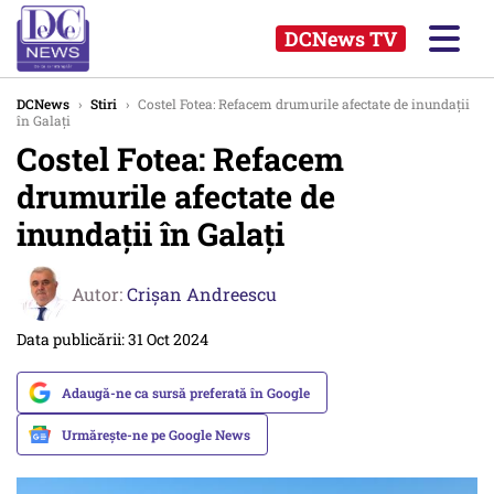
DCNews TV
DCNews
›
Stiri
›
Costel Fotea: Refacem drumurile afectate de inundații
în Galați
Costel Fotea: Refacem
drumurile afectate de
inundații în Galați
Autor:
Crişan Andreescu
Data publicării: 31 Oct 2024
Adaugă-ne ca sursă preferată în Google
Urmărește-ne pe Google News