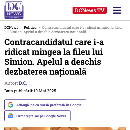
DCNews TV
DCNews
›
Politica
›
Contracandidatul care i-a ridicat mingea la fileu
lui Simion. Apelul a deschis dezbaterea națională
Contracandidatul care i-a
ridicat mingea la fileu lui
Simion. Apelul a deschis
dezbaterea națională
Autor:
D.C.
Data publicării: 10 Mai 2025
Adaugă-ne ca sursă preferată în Google
Urmărește-ne pe Google News