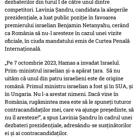
dezbaterilor din turul I de către unul dintre
competitori. Lavinia Șandru, candidata la alegerile
prezidențiale, a luat public poziție în favoarea
premierului israelian Benjamin Netanyahu, cerând
ca România să nu-l aresteze în cazul unei vizite
oficiale, în ciuda mandatului emis de Curtea Penală
Internațională.
„Pe 7 octombrie 2023, Hamas a invadat Israelul.
Prim-ministrul israelian și-a apărat țara. Să nu
uităm că unul din patru israelieni este de origine
română. Primul ministru israelian a fost și în SUA, și
în Ungaria. Nu l-a arestat nimeni. Dacă vine în
România, rugămintea mea este să le spuneți tuturor
contracandidaților mei, care va ajunge președinte, să
nu îl aresteze!”, a spus Lavinia Șandru în cadrul unei
dezbateri prezidențiale, adresându-se susținătorilor
ei și ai contracandidaților.