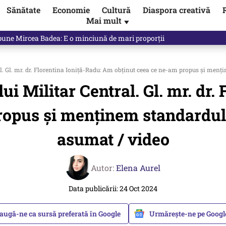
Sănătate
Economie
Cultură
Diaspora creativă
Mai mult
▼
e spune exact opusul unei decizii luate de propriul Guvern. Unde a fos
l. Gl. mr. dr. Florentina Ioniță-Radu: Am obținut ceea ce ne-am propus și menți
ui Militar Central. Gl. mr. dr
opus și menținem standardul ș
asumat / video
Autor:
Elena Aurel
Data publicării: 24 Oct 2024
augă-ne ca sursă preferată în Google
Urmărește-ne pe Goog