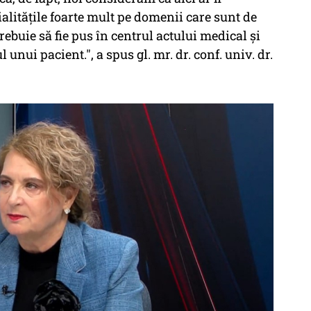
litățile foarte mult pe domenii care sunt de
rebuie să fie pus în centrul actului medical și
unui pacient.", a spus gl. mr. dr. conf. univ. dr.