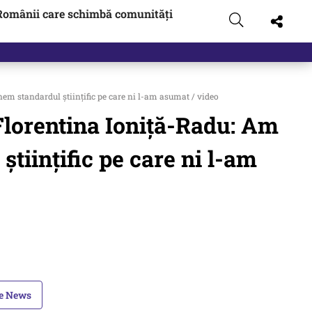
Românii care schimbă comunități
t…
nem standardul științific pe care ni l-am asumat / video
. Florentina Ioniță-Radu: Am
tiințific pe care ni l-am
le News