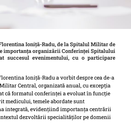
lorentina Ioniță-Radu, de la Spitalul Militar de
e importanța organizării Conferinței Spitalului
iat succesul evenimentului, cu o participare
Florentina Ioniță-Radu a vorbit despre cea de-a
 Militar Central, organizată anual, cu excepția
t că formatul conferinței a evoluat în funcție
rivit medicului, temele abordate sunt
a integrată, evidențiind importanța centrării
ntextul dezvoltării specialităților pe domenii