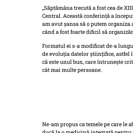
„Săptămâna trecută a fost cea de XIII
Central. Această conferință a începu
am avut șansa să o putem organiza 
când a fost foarte dificil să organiză
Formatul ei s-a modificat de-a lungul
de evoluția datelor științifice, astfe
că este unul bun, care întrunește crite
cât mai multe persoane.
Ne-am propus ca temele pe care le ab
ducă la o medicină integrată pentru c