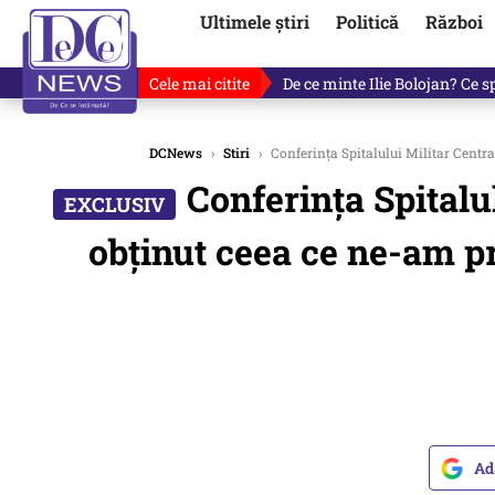
Ultimele știri
Politică
Război
Cele mai citite
Fotografia cu Ilie Bolojan car
DCNews
›
Stiri
›
Conferința Spitalului Militar Centra
Conferința Spitalul
obținut ceea ce ne-am pr
Ad