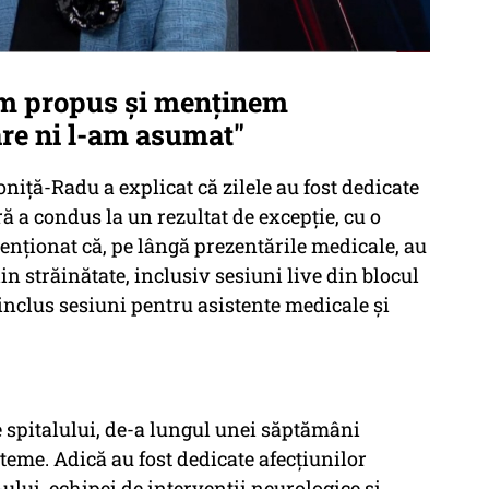
am propus și menținem
care ni l-am asumat"
Ioniță-Radu a explicat că zilele au fost dedicate
ă a condus la un rezultat de excepție, cu o
nționat că, pe lângă prezentările medicale, au
din străinătate, inclusiv sesiuni live din blocul
inclus sesiuni pentru asistente medicale și
e spitalului, de-a lungul unei săptămâni
e teme. Adică au fost dedicate afecțiunilor
ului, echipei de intervenții neurologice și