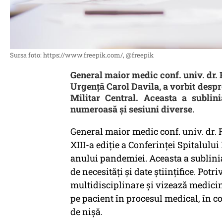
Sursa foto: https://www.freepik.com/, @freepik
General maior medic conf. univ. dr. F
Urgență Carol Davila, a vorbit despr
Militar Central. Aceasta a sublin
numeroasă și sesiuni diverse.
General maior medic conf. univ. dr. 
XIII-a ediție a Conferinței Spitalului
anului pandemiei. Aceasta a sublinia
de necesități și date științifice. Pot
multidisciplinare și vizează medicin
pe pacient în procesul medical, în co
de nișă.