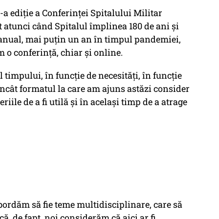
-a ediție a Conferinței Spitalului Militar
t atunci când Spitalul împlinea 180 de ani și
anual, mai puțin un an în timpul pandemiei,
m o conferință, chiar și online.
 timpului, în funcție de necesități, în funcție
l încât formatul la care am ajuns astăzi consider
riile de a fi utilă și în același timp de a atrage
ordăm să fie teme multidisciplinare, care să
ă, de fapt, noi considerăm că aici ar fi