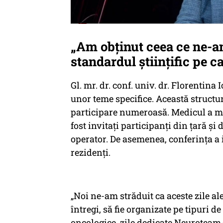
„Am obținut ceea ce ne-
standardul științific pe 
Gl. mr. dr. conf. univ. dr. Florentina 
unor teme specifice. Această structur
participare numeroasă. Medicul a me
fost invitați participanți din țară și 
operator. De asemenea, conferința a 
rezidenți.
„Noi ne-am străduit ca aceste zile al
întregi, să fie organizate pe tipuri d
oncologice, zile dedicate Neuroteam-