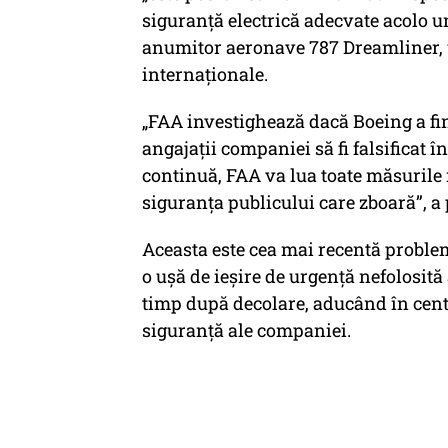
siguranță electrică adecvate acolo u
anumitor aeronave 787 Dreamliner, u
internaționale.
„FAA investighează dacă Boeing a fina
angajații companiei să fi falsificat 
continuă, FAA va lua toate măsurile 
siguranța publicului care zboară”, a
Aceasta este cea mai recentă problem
o ușă de ieșire de urgență nefolosită
timp după decolare, aducând în centru
siguranță ale companiei.