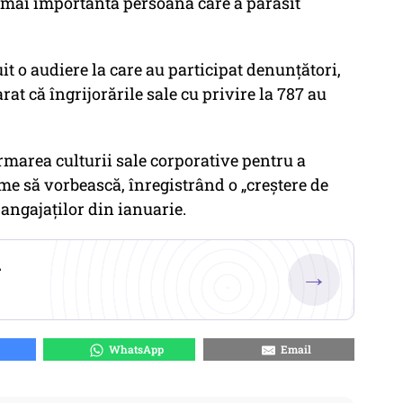
a mai importantă persoană care a părăsit
t o audiere la care au participat denunțători,
at că îngrijorările sale cu privire la 787 au
ormarea culturii sale corporative pentru a
e să vorbească, înregistrând o „creștere de
 angajaților din ianuarie.
.
→
WhatsApp
Email