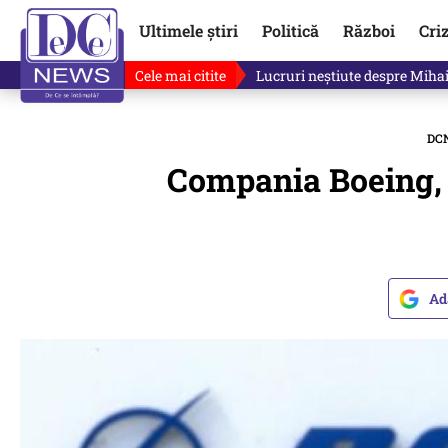
Ultimele știri
Politică
Război
Cri
Cele mai citite
„Mă uit și sper să nu fie ade
DC
Compania Boeing, v
Ad