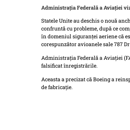
Administrația Federală a Aviației v
Statele Unite au deschis o nouă anc
confruntă cu probleme, după ce comp
în domeniul siguranței aeriene că est
corespunzător avioanele sale 787 D
Administrația Federală a Aviației (F
falsificat înregistrările.
Aceasta a precizat că Boeing a reinsp
de fabricație.