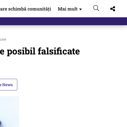
are schimbă comunități
Mai mult
▼
gen…
cate
posibil falsificate
le News