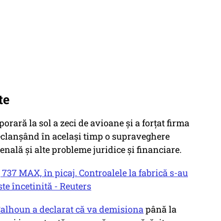
te
orară la sol a zeci de avioane și a forțat firma
declanșând în același timp o supraveghere
nală și alte probleme juridice și financiare.
737 MAX, în picaj. Controalele la fabrică s-au
ste încetinită - Reuters
Calhoun a declarat că va demisiona
până la