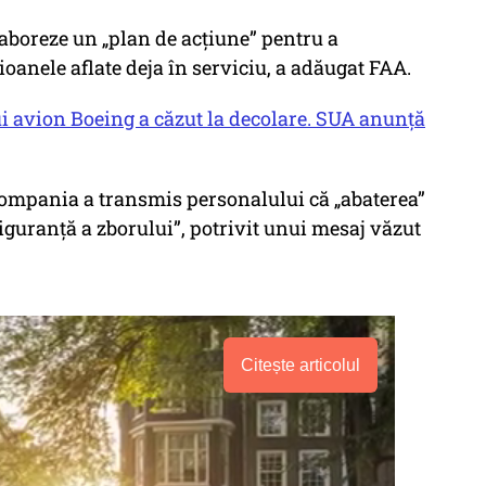
aboreze un „plan de acțiune” pentru a
oanele aflate deja în serviciu, a adăugat FAA.
i avion Boeing a căzut la decolare. SUA anunță
compania a transmis personalului că „abaterea”
iguranță a zborului”, potrivit unui mesaj văzut
Citește articolul