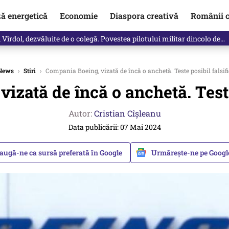
ză energetică
Economie
Diaspora creativă
Românii c
vărat ce se întâmplă!“ Propunerea Oanei Gheorghiu care l-a uluit pe Eu
News
›
Stiri
›
Compania Boeing, vizată de încă o anchetă. Teste posibil falsifi
izată de încă o anchetă. Teste 
Autor:
Cristian Cîșleanu
Data publicării: 07 Mai 2024
augă-ne ca sursă preferată în Google
Urmărește-ne pe Goog