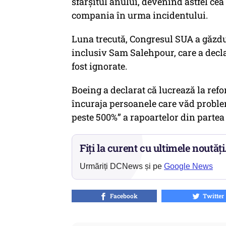
sfârșitul anului, devenind astfel ce
compania în urma incidentului.
Luna trecută, Congresul SUA a găzdui
inclusiv Sam Salehpour, care a declar
fost ignorate.
Boeing a declarat că lucrează la ref
încuraja persoanele care văd problem
peste 500%” a rapoartelor din partea
Fiți la curent cu ultimele noutăți
Urmăriți DCNews și pe
Google News
Facebook
Twitter