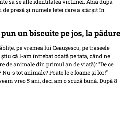
nte să se afle identitatea victimei. Abia după
i de presă și numele fetei care a sfârșit în
 pun un biscuite pe jos, la pădure
ăblițe, pe vremea lui Ceaușescu, pe traseele
știu că l-am întrebat odată pe tata, când ne
e de animale din primul an de viață): "De ce
Nu-s tot animale? Poate le e foame și lor!"
eam vreo 5 ani, deci am o scuză bună. După 8