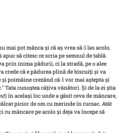
nu mai pot mânca și că aș vrea să-l las acolo,
 apuc să citesc ce scria pe semnul de tablă.
 prin inima pădurii, ci la stradă, pe o alee
va crede că e pădurea plină de biscuiți și va
e și poimâine crezând că-l vor mai aștepta și
oc." Tata cunoștea câțiva vânători. Și de la ei știa
u!) în același loc unde a găsit ceva de mâncare,
ălcat picior de om cu merinde în rucsac. Atât
ci cu mâncare pe acolo și deja va începe să