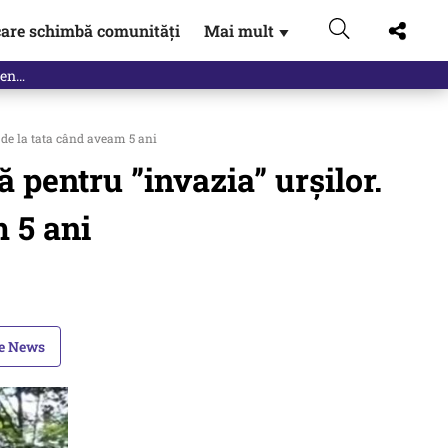
are schimbă comunități
Mai mult
▼
ă de la tata când aveam 5 ani
ă pentru ”invazia” urșilor.
m 5 ani
le News