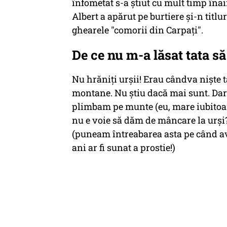
înfometat s-a știut cu mult timp înai
Albert a apărut pe burtiere și-n titlur
ghearele "comorii din Carpați".
De ce nu m-a lăsat tata să
Nu hrăniți urșii! Erau cândva niște t
montane. Nu știu dacă mai sunt. Dar 
plimbam pe munte (eu, mare iubitoar
nu e voie să dăm de mâncare la urși? 
(puneam întreabarea asta pe când av
ani ar fi sunat a prostie!)