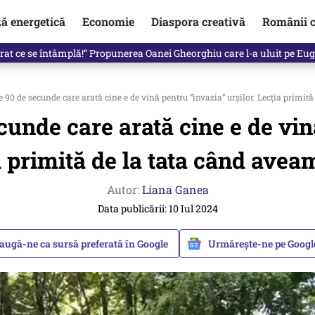
ză energetică
Economie
Diaspora creativă
Românii c
in electronic, decizia luată astăzi de Guvern pentru toți românii
e 90 de secunde care arată cine e de vină pentru ”invazia” urșilor. Lecția primit
cunde care arată cine e de vin
 primită de la tata când avea
Autor:
Liana Ganea
Data publicării: 10 Iul 2024
augă-ne ca sursă preferată în Google
Urmărește-ne pe Goog