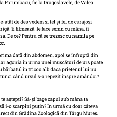
 la Porumbacu, fie la Dragoslavele, de Valea
e-atât de des vedem și fel și fel de curajoși
rigă, îi filmează, le face semn cu mâna, îi
asa. De ce? Pentru că se trezesc cu namila pe
or.
prima dată din abdomen, apoi se înfruptă din
 iar agonia în urma unei mușcături de urs poate
cu bărbatul în tricou alb dacă prietenul lui nu
atunci când ursul s-a repezit înspre amândoi?
ce te aștepți? Să-și bage capul sub mâna ta
să i-o scarpini puțin? În urmă cu doar câteva
 direct din Grădina Zoologică din Târgu Mureș.