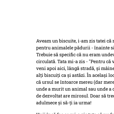
Aveam un biscuite, i-am zis tatei că 
pentru animalele pădurii - înainte să
Trebuie să specific că nu eram undeva
circulată. Tata mi-a zis - "Pentru că 
veni apoi aici, lângă stradă, și mâin
alți biscuiți ca și astăzi. În același l
că ursul se întoarce mereu (dar mere
unde a murit un animal sau unde a c
de dezvoltat are mirosul. Doar să tre
adulmece și să-ți ia urma!