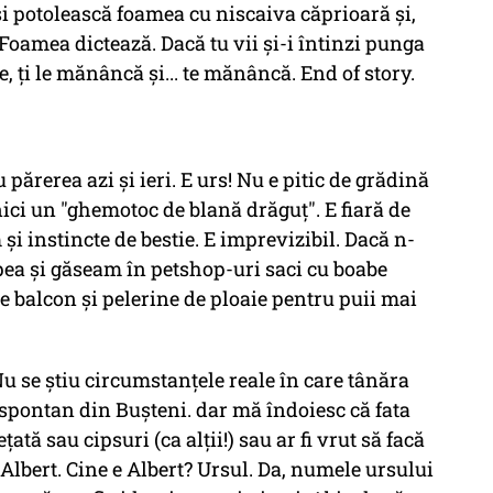
ă-și potolească foamea cu niscaiva căprioară și,
 Foamea dictează. Dacă tu vii și-i întinzi punga
e, ți le mănâncă și... te mănâncă. End of story.
 cu părerea azi și ieri. E urs! Nu e pitic de grădină
nici un "ghemotoc de blană drăguț". E fiară de
și instincte de bestie. E imprevizibil. Dacă n-
apea și găseam în petshop-uri saci cu boabe
 pe balcon și pelerine de ploaie pentru puii mai
Nu se știu circumstanțele reale în care tânăra
 spontan din Bușteni. dar mă îndoiesc că fata
ată sau cipsuri (ca alții!) sau ar fi vrut să facă
 Albert. Cine e Albert? Ursul. Da, numele ursului