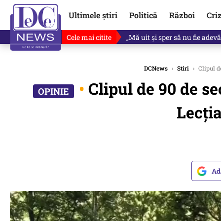
Ultimele știri
Politică
Război
Cri
Cele mai citite
Ce se întâmplă cu primul bulet
DCNews
›
Stiri
›
Clipul d
•
Clipul de 90 de se
Lecția
Ad