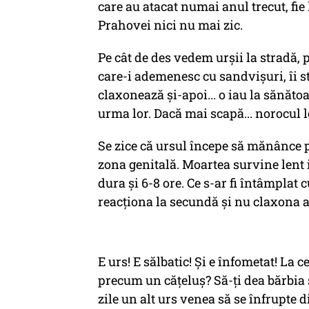
care au atacat numai anul trecut, fie
Prahovei nici nu mai zic.
Pe cât de des vedem urșii la stradă, p
care-i ademenesc cu sandvișuri, îi st
claxonează și-apoi... o iau la sănăto
urma lor. Dacă mai scapă... norocul l
Se zice că ursul începe să mănânce 
zona genitală. Moartea survine lent
dura și 6-8 ore. Ce s-ar fi întâmplat 
reacționa la secundă și nu claxona 
E urs! E sălbatic! Și e înfometat! La 
precum un cățeluș? Să-ți dea bărbia 
zile un alt urs venea să se înfrupte