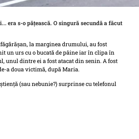
și... era s-o pățească. O singură secundă a făcut
sfăgărășan, la marginea drumului, au fost
t un urs cu o bucată de pâine iar în clipa în
, unul dintre ei a fost atacat din senin. A fost
 de-a doua victimă, după Maria.
nștiență (sau nebunie?) surprinse cu telefonul