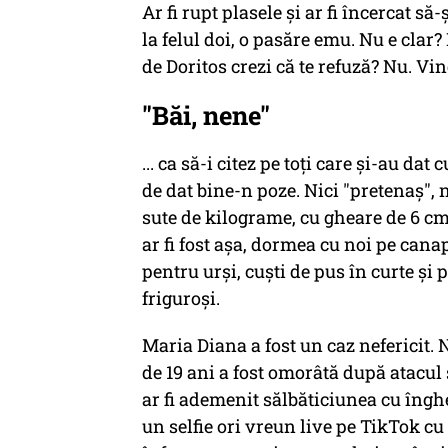
Ar fi rupt plasele și ar fi încercat s
la felul doi, o pasăre emu. Nu e clar?
de Doritos crezi că te refuză? Nu. Vin
"Băi, nene"
... ca să-i citez pe toți care și-au dat
de dat bine-n poze. Nici "pretenaș", 
sute de kilograme, cu gheare de 6 cm 
ar fi fost așa, dormea cu noi pe can
pentru urși, cuști de pus în curte și
friguroși.
Maria Diana a fost un caz nefericit. 
de 19 ani a fost omorâtă după atacul
ar fi ademenit sălbăticiunea cu îngheț
un selfie ori vreun live pe TikTok cu