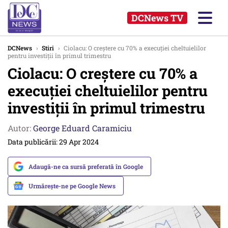
DCNews TV
DCNews
›
Stiri
›
Ciolacu: O creștere cu 70% a execuției cheltuielilor
pentru investiții în primul trimestru
Ciolacu: O creștere cu 70% a
execuției cheltuielilor pentru
investiții în primul trimestru
Autor:
George Eduard Caramiciu
Data publicării: 29 Apr 2024
Adaugă-ne ca sursă preferată în Google
Urmărește-ne pe Google News