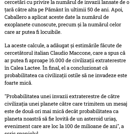
cercetări cu privire la numărul de invazii lansate de o
ţară către alta pe Pământ în ultimii 50 de ani. Apoi,
Caballero a aplicat aceste date la numărul de
exoplanete cunoscute, precum şi la numărul celor
care ar putea fi locuibile.
La aceste calcule, a adăugat şi estimările făcute de
cercetătorul italian Claudio Maccone, care a spus că
ar putea fi aproape 16.000 de civilizaţii extraterestre
în Calea Lactee. În final, el a concluzionat că
probabilitatea ca civilizaţii ostile să ne invadeze este
foarte mică.
"Probabilitatea unei invazii extraterestre de către
civilizaţia unei planete către care trimitem un mesaj
este de două ori mai mică decât probabilitatea ca
planeta noastră să fie lovită de un asteroid uriaş,
eveniment care are loc la 100 de milioane de ani", a
scris spaniolul.