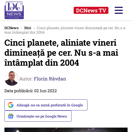
DCNews TV
DCNews
›
Stiri
›
Cinci planete, aliniate vineri dimineaţă pe cer. Nu s-a
mai întâmplat din 2004
Cinci planete, aliniate vineri
dimineaţă pe cer. Nu s-a mai
întâmplat din 2004
Autor:
Florin Răvdan
Data publicării: 02 Iun 2022
Adaugă-ne ca sursă preferată în Google
Urmărește-ne pe Google News