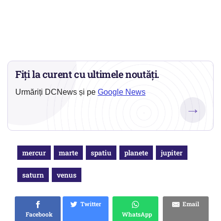
Fiți la curent cu ultimele noutăți.
Urmăriți DCNews și pe
Google News
→
mercur
marte
spatiu
planete
jupiter
saturn
venus
Twitter
Email
Facebook
WhatsApp