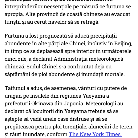
întreprinderilor neesențiale pe măsură ce furtuna se
apropia. Alte provincii de coastă chineze au evacuat
turiștii și au cerut navelor să se retragă.
Furtuna a fost prognozată să aducă precipitații
abundente în alte părți ale Chinei, inclusiv în Beijing,
în timp ce se deplasează spre interior în următoarele
cinci zile, a declarat Administrația meteorologică
chineză. Sudul Chinei s-a confruntat deja cu
săptămâni de ploi abundente și inundații mortale.
Taifunul a adus, de asemenea, vânturi cu putere de
uragan pe insulele din regiunea Yaeyama a
prefecturii Okinawa din Japonia. Meteorologii au
declarat că locuitorii din Yaeyama trebuie să se
aștepte să vadă unele case distruse și să se
pregătească pentru ploi torențiale, alunecări de teren
și râuri inundate, conform
The New York Times.