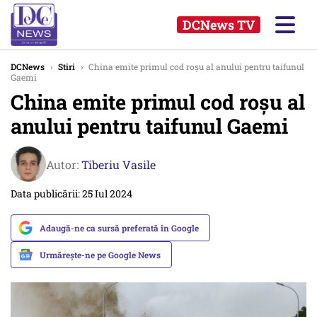
DCNews TV
DCNews
›
Stiri
›
China emite primul cod roșu al anului pentru taifunul
Gaemi
China emite primul cod roșu al
anului pentru taifunul Gaemi
Autor:
Tiberiu Vasile
Data publicării: 25 Iul 2024
Adaugă-ne ca sursă preferată în Google
Urmărește-ne pe Google News