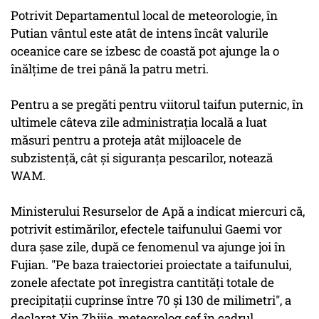
Potrivit Departamentul local de meteorologie, în
Putian vântul este atât de intens încât valurile
oceanice care se izbesc de coastă pot ajunge la o
înălţime de trei până la patru metri.
Pentru a se pregăti pentru viitorul taifun puternic, în
ultimele câteva zile administraţia locală a luat
măsuri pentru a proteja atât mijloacele de
subzistenţă, cât şi siguranţa pescarilor, notează
WAM.
Ministerului Resurselor de Apă a indicat miercuri că,
potrivit estimărilor, efectele taifunului Gaemi vor
dura şase zile, după ce fenomenul va ajunge joi în
Fujian. "Pe baza traiectoriei proiectate a taifunului,
zonele afectate pot înregistra cantităţi totale de
precipitaţii cuprinse între 70 şi 130 de milimetri", a
declarat Yin Zhijie, meteorolog şef în cadrul