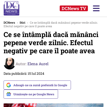
DCNews TV
DCNews
›
Stiri
›
Ce se întâmplă dacă mănânci pepene verde zilnic.
Efectul negativ pe care îl poate avea
Ce se întâmplă dacă mănânci
pepene verde zilnic. Efectul
negativ pe care îl poate avea
Autor:
Elena Aurel
Data publicării: 15 Iul 2024
Adaugă-ne ca sursă preferată în Google
Urmărește-ne pe Google News