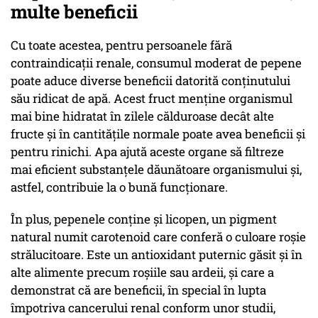
multe beneficii
Cu toate acestea, pentru persoanele fără
contraindicații renale, consumul moderat de pepene
poate aduce diverse beneficii datorită conținutului
său ridicat de apă. Acest fruct menține organismul
mai bine hidratat în zilele călduroase decât alte
fructe și în cantitățile normale poate avea beneficii și
pentru rinichi. Apa ajută aceste organe să filtreze
mai eficient substanțele dăunătoare organismului și,
astfel, contribuie la o bună funcționare.
În plus, pepenele conține și licopen, un pigment
natural numit carotenoid care conferă o culoare roșie
strălucitoare. Este un antioxidant puternic găsit și în
alte alimente precum roșiile sau ardeii, și care a
demonstrat că are beneficii, în special în lupta
împotriva cancerului renal conform unor studii,