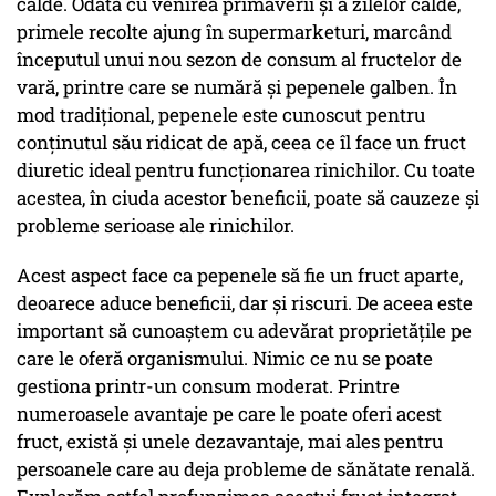
calde. Odată cu venirea primăverii și a zilelor calde,
primele recolte ajung în supermarketuri, marcând
începutul unui nou sezon de consum al fructelor de
vară, printre care se numără și pepenele galben. În
mod tradițional, pepenele este cunoscut pentru
conținutul său ridicat de apă, ceea ce îl face un fruct
diuretic ideal pentru funcționarea rinichilor. Cu toate
acestea, în ciuda acestor beneficii, poate să cauzeze și
probleme serioase ale rinichilor.
Acest aspect face ca pepenele să fie un fruct aparte,
deoarece aduce beneficii, dar și riscuri. De aceea este
important să cunoaștem cu adevărat proprietățile pe
care le oferă organismului. Nimic ce nu se poate
gestiona printr-un consum moderat. Printre
numeroasele avantaje pe care le poate oferi acest
fruct, există și unele dezavantaje, mai ales pentru
persoanele care au deja probleme de sănătate renală.