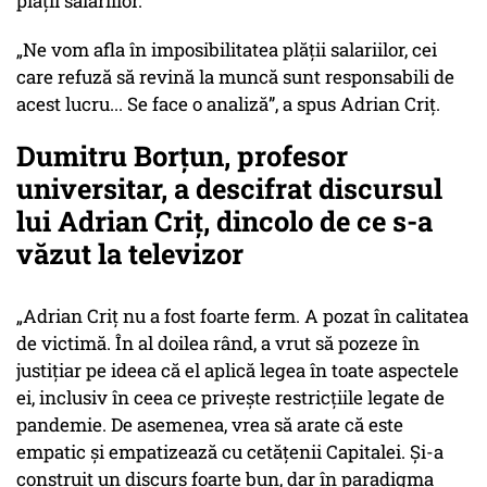
plății salariilor.
„Ne vom afla în imposibilitatea plății salariilor, cei
care refuză să revină la muncă sunt responsabili de
acest lucru... Se face o analiză”, a spus Adrian Criț.
Dumitru Borțun, profesor
universitar, a descifrat discursul
lui Adrian Criț, dincolo de ce s-a
văzut la televizor
„Adrian Criț nu a fost foarte ferm. A pozat în calitatea
de victimă. În al doilea rând, a vrut să pozeze în
justițiar pe ideea că el aplică legea în toate aspectele
ei, inclusiv în ceea ce privește restricțiile legate de
pandemie. De asemenea, vrea să arate că este
empatic și empatizează cu cetățenii Capitalei. Și-a
construit un discurs foarte bun, dar în paradigma