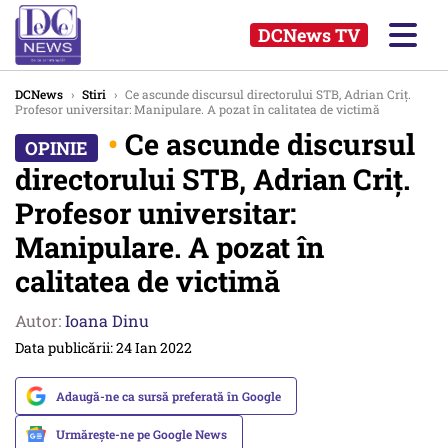
DCNews TV
DCNews
›
Stiri
›
Ce ascunde discursul directorului STB, Adrian Criț.
Profesor universitar: Manipulare. A pozat în calitatea de victimă
•
Ce ascunde discursul
directorului STB, Adrian Criț.
Profesor universitar:
Manipulare. A pozat în
calitatea de victimă
Autor:
Ioana Dinu
Data publicării: 24 Ian 2022
Adaugă-ne ca sursă preferată în Google
Urmărește-ne pe Google News