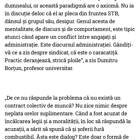
dumnealui, or această paradigmă are o axiomă. Nu ia
în discuție deloc că el ar pleca din fruntea STB,
dânsul și grupul său, desigur. Genul acesta de
mentalitate, de discurs și de comportament, este tipic
atunci când apare un conflict între angajați și
administrație. Este discursul administrației. Gândiți-
vă ce a zis despre sindicat, că este o caracatiță.
Practic deranjează, strică ploile”, a zis Dumitru
Borțun, profesor universitar.
„De ce nu răspunde la problema că nu există un
contract colectiv de muncă? Nu zice nimic despre
neplata orelor suplimentare. Când a fost acuzat de
încălcarea legii și a moralității, în loc să răspundă la
acuzații, a sărit să spună că și șoferii fură
combustibil. Ăsta este dialog? Este doar o formă de