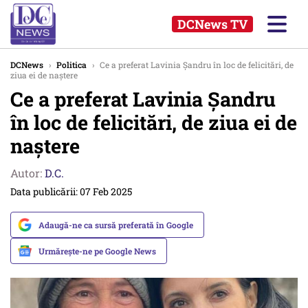
DCNews TV
DCNews
›
Politica
›
Ce a preferat Lavinia Șandru în loc de felicitări, de
ziua ei de naștere
Ce a preferat Lavinia Șandru
în loc de felicitări, de ziua ei de
naștere
Autor:
D.C.
Data publicării: 07 Feb 2025
Adaugă-ne ca sursă preferată în Google
Urmărește-ne pe Google News