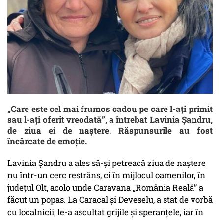
„Care este cel mai frumos cadou pe care l-ați primit
sau l-ați oferit vreodată”, a întrebat Lavinia Șandru,
de ziua ei de naștere. Răspunsurile au fost
încărcate de emoție.
Lavinia Șandru a ales să-și petreacă ziua de naștere
nu într-un cerc restrâns, ci în mijlocul oamenilor, în
județul Olt, acolo unde Caravana „România Reală” a
făcut un popas. La Caracal și Deveselu, a stat de vorbă
cu localnicii, le-a ascultat grijile și speranțele, iar în