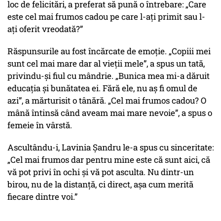
loc de felicitări, a preferat să pună o întrebare: „Care
este cel mai frumos cadou pe care l-ați primit sau l-
ați oferit vreodată?”
Răspunsurile au fost încărcate de emoție. „Copiii mei
sunt cel mai mare dar al vieții mele”, a spus un tată,
privindu-și fiul cu mândrie. „Bunica mea mi-a dăruit
educația și bunătatea ei. Fără ele, nu aș fi omul de
azi”, a mărturisit o tânără. „Cel mai frumos cadou? O
mână întinsă când aveam mai mare nevoie”, a spus o
femeie în vârstă.
Ascultându-i, Lavinia Șandru le-a spus cu sinceritate:
„Cel mai frumos dar pentru mine este că sunt aici, că
vă pot privi în ochi și vă pot asculta. Nu dintr-un
birou, nu de la distanță, ci direct, așa cum merită
fiecare dintre voi.”