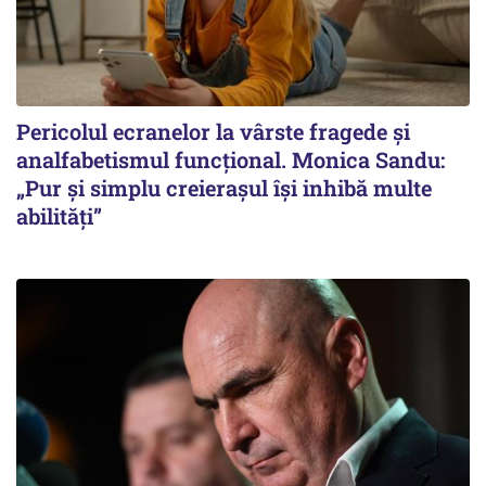
Pericolul ecranelor la vârste fragede și
analfabetismul funcțional. Monica Sandu:
„Pur și simplu creierașul își inhibă multe
abilități”