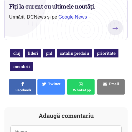
Fiți la curent cu ultimele noutăți.
Urmăriți DCNews și pe
Google News
→
cluj
lideri
pnl
catalin predoiu
prioritate
membrii
Twitter
Email
Facebook
WhatsApp
Adaugă comentariu