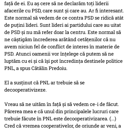
faţă de ei. Eu aş cere să ne declarăm toţi liderii
afacerile cu PSD, care sunt şi care au. Ar fi interesant.
Este normal să vedem de ce contra PSD se ridică atât
de puţini lideri. Sunt lideri ai partidului care au uitat
de PSD şi nu mă refer doar la centru. Este normal să
ne câştigăm încrederea arătând cetăţenilor că nu
avem niciun fel de conflict de interes în materie de
PSD. Atunci oamenii vor înţelege că putem să ne
luptăm cu ei şi că îşi pot încredinţa destinele politice
PNL, a spus Cătălin Predoiu.
El a susţinut că PNL ar trebuie să se
decooperativizeze.
Vreau să ne uităm în faţă şi să vedem ce-i de făcut.
Părerea mea e că unul din principalele lucruri care
trebuie făcute în PNL este decooperativizarea. (...)
Cred că vremea cooperativelor, de oriunde ar veni, a