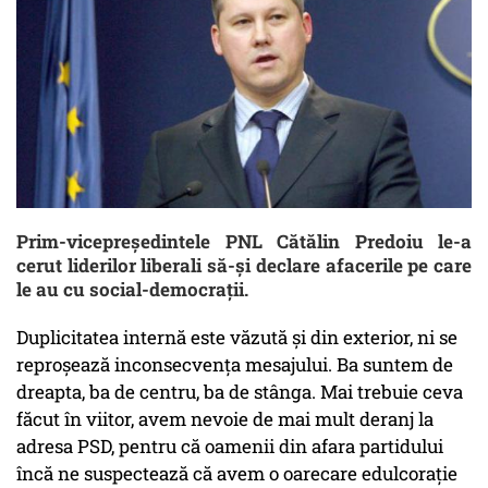
Prim-vicepreşedintele PNL Cătălin Predoiu le-a
cerut liderilor liberali să-şi declare afacerile pe care
le au cu social-democraţii.
Duplicitatea internă este văzută şi din exterior, ni se
reproşează inconsecvenţa mesajului. Ba suntem de
dreapta, ba de centru, ba de stânga. Mai trebuie ceva
făcut în viitor, avem nevoie de mai mult deranj la
adresa PSD, pentru că oamenii din afara partidului
încă ne suspectează că avem o oarecare edulcoraţie