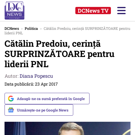
DCNews TV
DCNews
›
Politica
›
Cătălin Predoiu, cerință SURPRINZĂTOARE pentru
liderii PNL
Cătălin Predoiu, cerință
SURPRINZĂTOARE pentru
liderii PNL
Autor:
Diana Popescu
Data publicării: 23 Apr 2017
Adaugă-ne ca sursă preferată în Google
Urmărește-ne pe Google News