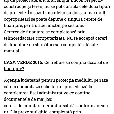
construcție și teren, nu se pot cumula cele două tipuri
de proiecte. În cazul imobilelor cu doi sau mai mulţi
coproprietari se poate depune o singură cerere de
finanţare, pentru acel imobil, pe sesiune.
Cererea de finanţare se completează prin
tehnoredactare computerizată. Nu se acceptă cereri
de finanţare cu ştersături sau completări făcute
manual.
CASA VERDE 2016.
Ce trebuie să conţină dosarul de
finanţare?
Agenţia judeţeană pentru protecţia mediului pe raza
căreia domiciliază solicitantul procedează la
completarea fişei administrative ce conţine
documentele de mai jos:
cerere de finanţare nerambursabilă, conform anexei
nr. 2 la prezentul ghid, completată prin