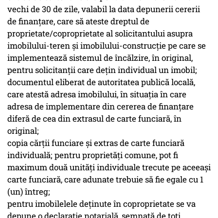
vechi de 30 de zile, valabil la data depunerii cererii
de finanţare, care să ateste dreptul de
proprietate/coproprietate al solicitantului asupra
imobilului-teren și imobilului-construcţie pe care se
implementează sistemul de încălzire, în original,
pentru solicitanţii care deţin individual un imobil;
documentul eliberat de autoritatea publică locală,
care atestă adresa imobilului, în situaţia în care
adresa de implementare din cererea de finanţare
diferă de cea din extrasul de carte funciară, în
original;
copia cărţii funciare şi extras de carte funciară
individuală; pentru proprietăţi comune, pot fi
maximum două unităţi individuale trecute pe aceeaşi
carte funciară, care adunate trebuie să fie egale cu 1
(un) întreg;
pentru imobilelele deţinute în coproprietate se va
depune o declaraţie notarială, semnată de toţi