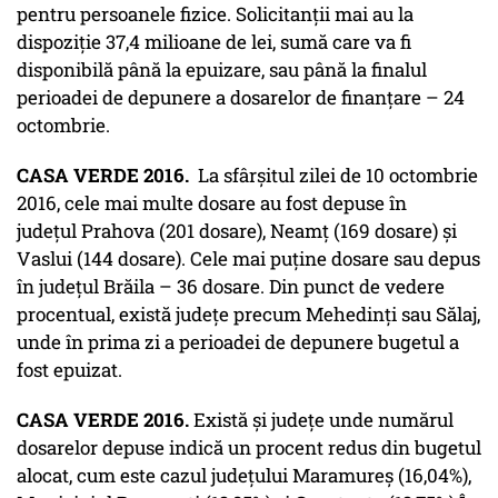
pentru persoanele fizice. Solicitanții mai au la
dispoziție 37,4 milioane de lei, sumă care va fi
disponibilă până la epuizare, sau până la finalul
perioadei de depunere a dosarelor de finanțare – 24
octombrie.
CASA VERDE 2016.
La sfârșitul zilei de 10 octombrie
2016, cele mai multe dosare au fost depuse în
județul Prahova (201 dosare), Neamț (169 dosare) și
Vaslui (144 dosare). Cele mai puține dosare sau depus
în județul Brăila – 36 dosare. Din punct de vedere
procentual, există județe precum Mehedinți sau Sălaj,
unde în prima zi a perioadei de depunere bugetul a
fost epuizat.
CASA VERDE 2016.
Există și județe unde numărul
dosarelor depuse indică un procent redus din bugetul
alocat, cum este cazul județului Maramureș (16,04%),