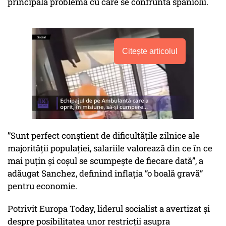
principala problemă cu care se confruntă spaniolii.
Citește articolul
”Sunt perfect conștient de dificultățile zilnice ale
majorității populației, salariile valorează din ce în ce
mai puțin și coșul se scumpește de fiecare dată”, a
adăugat Sanchez, definind inflația ”o boală gravă”
pentru economie.
Potrivit Europa Today, liderul socialist a avertizat și
despre posibilitatea unor restricții asupra