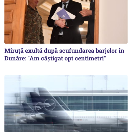
Miruță exultă după scufundarea barjelor în
Dunăre: "Am câștigat opt centimetri"