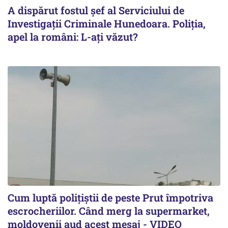
A dispărut fostul șef al Serviciului de
Investigații Criminale Hunedoara. Poliția,
apel la români: L-ați văzut?
Cum luptă polițiștii de peste Prut împotriva
escrocheriilor. Când merg la supermarket,
moldovenii aud acest mesaj - VIDEO