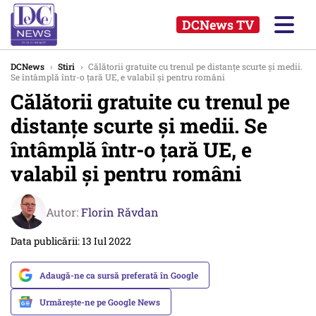
DCNews TV
DCNews
›
Stiri
›
Călătorii gratuite cu trenul pe distanţe scurte şi medii.
Se întâmplă într-o ţară UE, e valabil şi pentru români
Călătorii gratuite cu trenul pe
distanţe scurte şi medii. Se
întâmplă într-o ţară UE, e
valabil şi pentru români
Autor:
Florin Răvdan
Data publicării: 13 Iul 2022
Adaugă-ne ca sursă preferată în Google
Urmărește-ne pe Google News