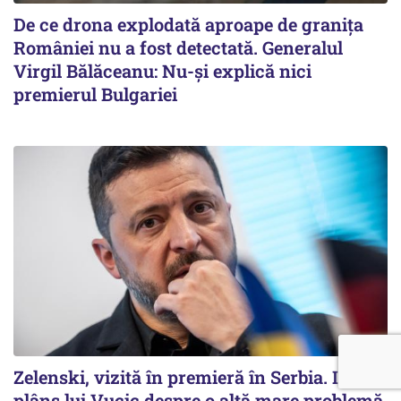
De ce drona explodată aproape de granița
României nu a fost detectată. Generalul
Virgil Bălăceanu: Nu-și explică nici
premierul Bulgariei
Zelenski, vizită în premieră în Serbia. I s-a
plâns lui Vucic despre o altă mare problemă