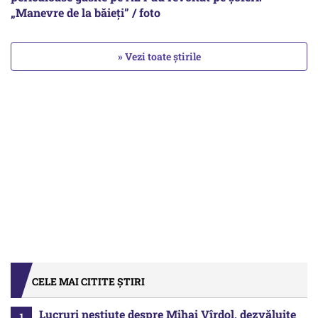
„Manevre de la băieți” / foto
» Vezi toate știrile
CELE MAI CITITE ȘTIRI
Lucruri neștiute despre Mihai Vîrdol, dezvăluite