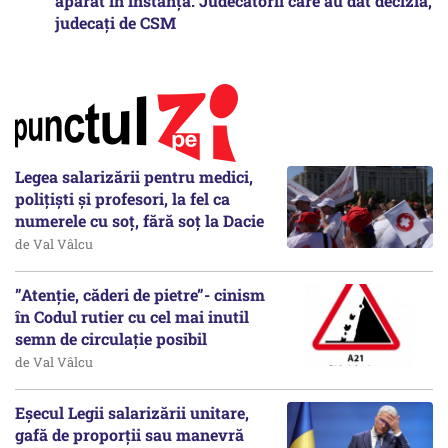
apărat în instanță. Judecătorii care au dat decizia,
judecați de CSM
Legea salarizării pentru medici,
polițiști și profesori, la fel ca
numerele cu soț, fără soț la Dacie
de Val Vâlcu
”Atenție, căderi de pietre”- cinism
în Codul rutier cu cel mai inutil
semn de circulație posibil
de Val Vâlcu
Eșecul Legii salarizării unitare,
gafă de proporții sau manevră