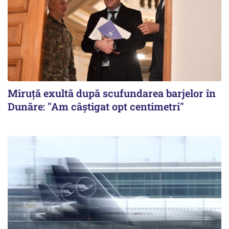
Miruță exultă după scufundarea barjelor în
Dunăre: "Am câștigat opt centimetri"