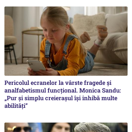
Pericolul ecranelor la vârste fragede și
analfabetismul funcțional. Monica Sandu:
„Pur și simplu creierașul își inhibă multe
abilități”