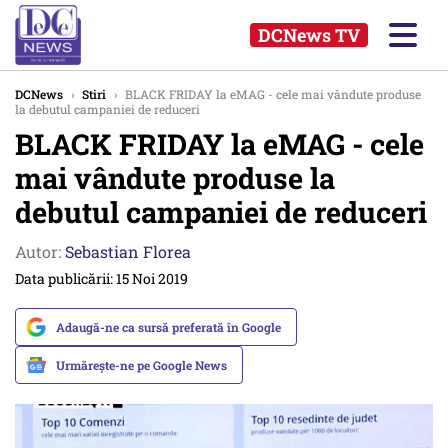
DCNews TV
DCNews
›
Stiri
›
BLACK FRIDAY la eMAG - cele mai vândute produse
la debutul campaniei de reduceri
BLACK FRIDAY la eMAG - cele
mai vândute produse la
debutul campaniei de reduceri
Autor:
Sebastian Florea
Data publicării: 15 Noi 2019
Adaugă-ne ca sursă preferată în Google
Urmărește-ne pe Google News