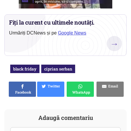
Fiți la curent cu ultimele noutăți.
Urmăriți DCNews și pe
Google News
→
black friday
ciprian serban
Twitter
Email
Facebook
WhatsApp
Adaugă comentariu