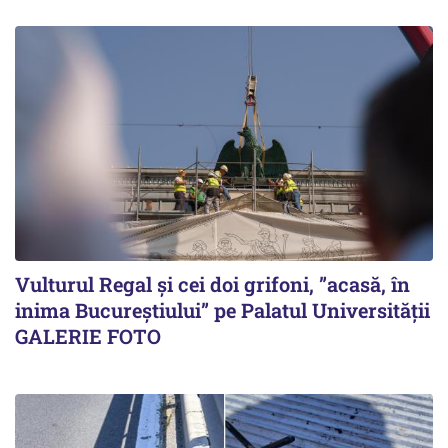
Vulturul Regal și cei doi grifoni, ”acasă, în
inima Bucureștiului” pe Palatul Universității
GALERIE FOTO