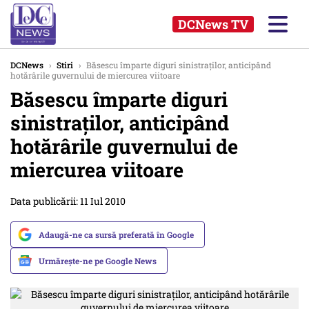
DCNews TV
DCNews
›
Stiri
›
Băsescu împarte diguri sinistraţilor, anticipând
hotărârile guvernului de miercurea viitoare
Băsescu împarte diguri
sinistraţilor, anticipând
hotărârile guvernului de
miercurea viitoare
Data publicării: 11 Iul 2010
Adaugă-ne ca sursă preferată în Google
Urmărește-ne pe Google News