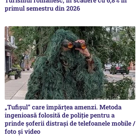
Turismul românesc, în scădere cu 6,8% în
primul semestru din 2026
„Tufișul” care împărțea amenzi. Metoda
ingenioasă folosită de poliție pentru a
prinde șoferii distrași de telefoanele mobile /
foto și video