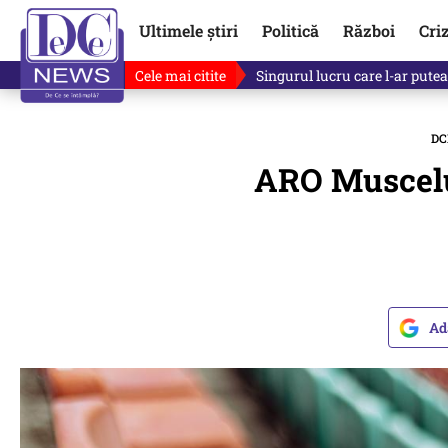
Ultimele știri
Politică
Război
Cri
Cele mai citite
Ce se întâmplă cu primul bulet
DC
ARO Muscelul
Ad