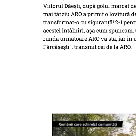
Viitorul Dăești, după golul marcat d
mai târziu ARO a primit o lovitură de
transformat-o cu siguranță! 2-1 pentru
acestei întâlniri, așa cum spuneam, 
runda următoare ARO va sta, iar în u
Fărcășești", transmit cei de la ARO.