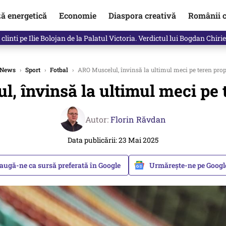
ză energetică
Economie
Diaspora creativă
Românii c
in electronic, decizia luată astăzi de Guvern pentru toți românii
News
›
Sport
›
Fotbal
›
ARO Muscelul, învinsă la ultimul meci pe teren prop
, învinsă la ultimul meci pe 
Autor:
Florin Răvdan
Data publicării: 23 Mai 2025
augă-ne ca sursă preferată în Google
Urmărește-ne pe Goog