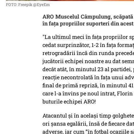
FOTO: Freepik @EyeEm
ARO Muscelul Câmpulung, scăpată de
în faţa propriilor suporteri din aces
"La ultimul meci în fața propriilor 
cedat surprinzător, 1-2 în fața formați
retrogradării încă din runda precede
jucătorii echipei noastre au dat sem
decât atât, în minutul 23 al partidei
reacție necontrolată în fața unui adve
final de primă repriză, în minutul 41
care l-a învins pe noul intrat, Florin
buturile echipei ARO!
Atacantul și în același timp golghete
ori șansa egalării, însă de fiecare dat
adverse, iar cum ”în fotbal ocaziile 