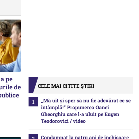
ma pe
CELE MAI CITITE ȘTIRI
urile de
publice
„Mă uit și sper să nu fie adevărat ce se
întâmplă!“ Propunerea Oanei
Gheorghiu care l-a uluit pe Eugen
Teodorovici / video
Condamnat la patru ani de închisoare