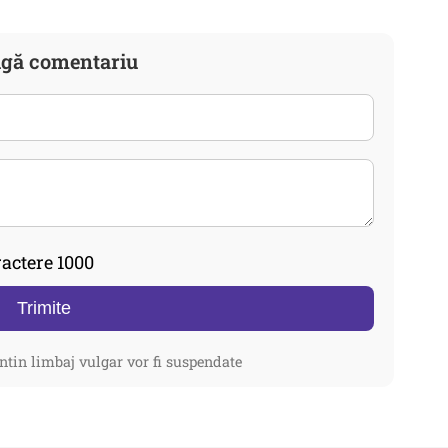
gă comentariu
actere 1000
Trimite
ntin limbaj vulgar vor fi suspendate