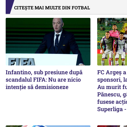
CITEȘTE MAI MULTE DIN FOTBAL
Infantino, sub presiune după
FC Argeș a 
scandalul FIFA: Nu are nicio
sponsori, l
intenție să demisioneze
Au murit fu
Pănescu, gă
fusese acți
Superliga -