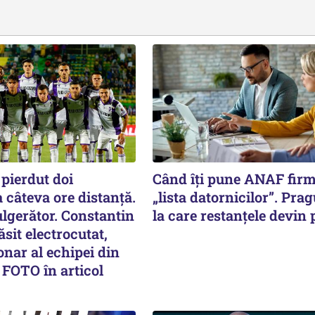
pierdut doi
Când îți pune ANAF fir
a câteva ore distanță.
„lista datornicilor”. Prag
lgerător. Constantin
la care restanțele devin 
sit electrocutat,
onar al echipei din
 FOTO în articol