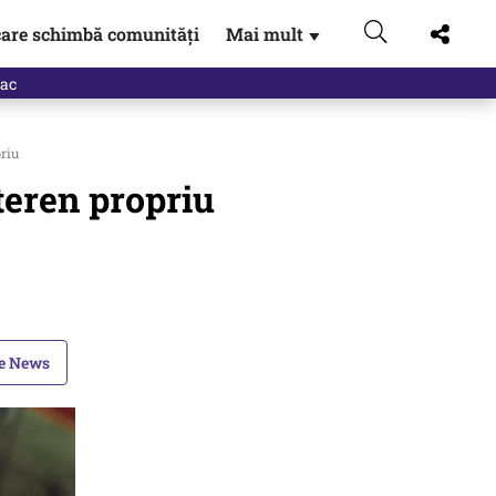
are schimbă comunități
Mai mult
▼
riu
teren propriu
le News