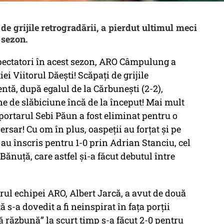
 grijile retrogradării, a pierdut ultimul meci
t sezon.
spectatori în acest sezon, ARO Câmpulung a
ei Viitorul Dăești! Scăpați de grijile
ntă, după egalul de la Cărbunești (2-2),
ne de slăbiciune încă de la început! Mai mult
, portarul Sebi Păun a fost eliminat pentru o
rsar! Cu om în plus, oaspeții au forțat și pe
 au înscris pentru 1-0 prin Adrian Stanciu, cel
 Bănuță, care astfel și-a făcut debutul între
rul echipei ARO, Albert Jarcă, a avut de două
ă s-a dovedit a fi neinspirat în fața porții
să răzbună” la scurt timp s-a făcut 2-0 pentru