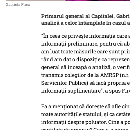
Gabriela Firea
Primarul general al Capitalei, Gabri
analiză a celor întâmplate în cazul 
"În ceea ce priveşte informaţia care a
informaţii preliminare, pentru că ab
am luat toate măsurile care sunt prin
rând am dat o dispoziţie ca reprezen
general să înceapă o analiză, o veri
transmis colegilor de la AMRSP (n.r
Serviciilor Publice) să facă propria
informaţii suplimentare", a spus Fi
Ea a menţionat că doreşte să afle cin
toate autorităţile statului, şi ca cetă
informaţii despre poluator. Cine a p
cantitate de amoniu? Cum s-a ajuns l