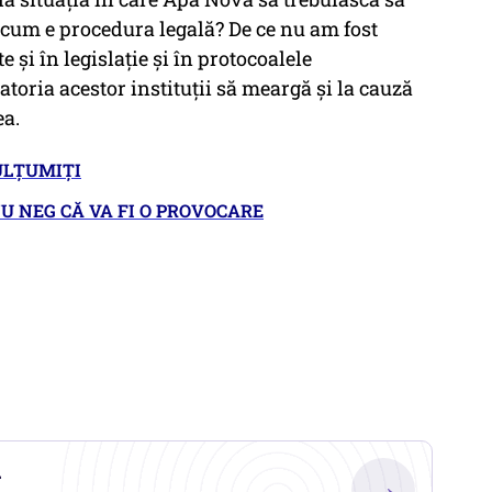
a cum e procedura legală? De ce nu am fost
 şi în legislaţie şi în protocoalele
atoria acestor instituţii să meargă şi la cauză
ea.
ULȚUMIȚI
U NEG CĂ VA FI O PROVOCARE
.
→