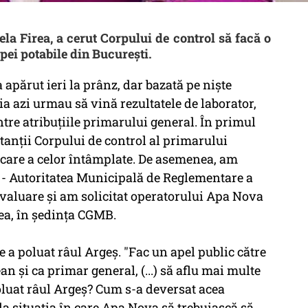
ela Firea, a cerut Corpului de control să facă o
apei potabile din Bucureşti.
 apărut ieri la prânz, dar bazată pe nişte
ia azi urmau să vină rezultatele de laborator,
tre atribuţiile primarului general. În primul
tanţii Corpului de control al primarului
ficare a celor întâmplate. De asemenea, am
. - Autoritatea Municipală de Reglementare a
 evaluare şi am solicitat operatorului Apa Nova
rea, în şedinţa CGMB.
e a poluat râul Argeş. "Fac un apel public către
ţean şi ca primar general, (...) să aflu mai multe
oluat râul Argeş? Cum s-a deversat acea
a situaţia în care Apa Nova să trebuiască să