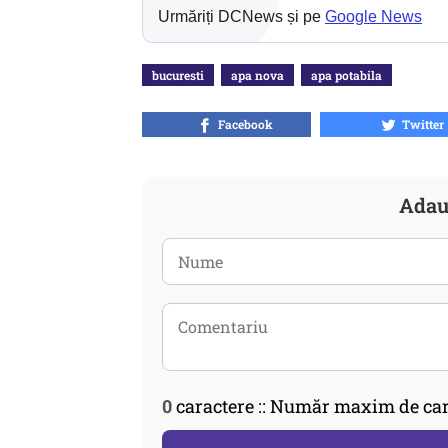
Urmăriți DCNews și pe
Google News
bucuresti
apa nova
apa potabila
Facebook
Twitter
Adau
0
caractere :: Număr maxim de car