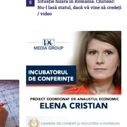
Situație hilară în România. Chirieac:
Nu-l lasă statul, dacă vă vine să credeți
/ video