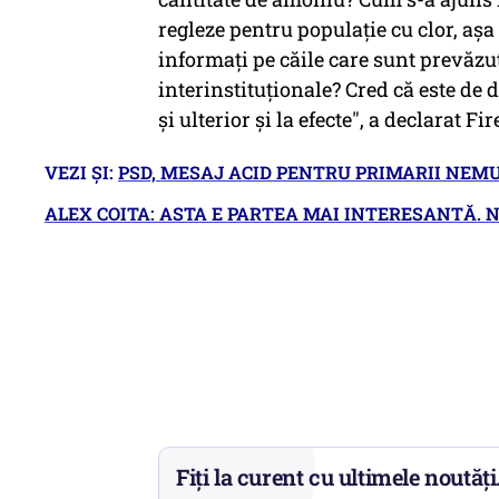
regleze pentru populaţie cu clor, aş
informaţi pe căile care sunt prevăzute
interinstituţionale? Cred că este de d
şi ulterior şi la efecte", a declarat Fir
VEZI ŞI:
PSD, MESAJ ACID PENTRU PRIMARII NEM
ALEX COITA: ASTA E PARTEA MAI INTERESANTĂ. N
Fiți la curent cu ultimele noutăți