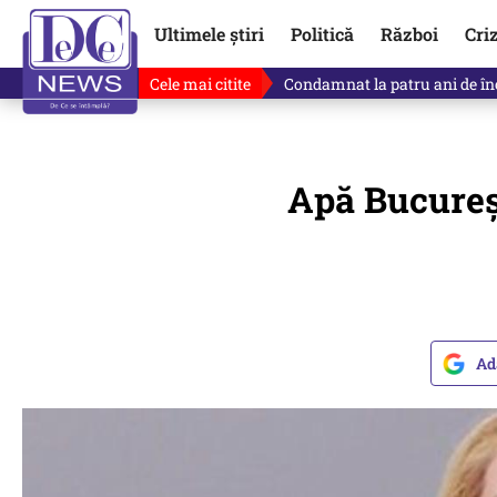
Ultimele știri
Politică
Război
Cri
Cele mai citite
Singurul lucru care l-ar putea 
Apă Bucureşt
Ad