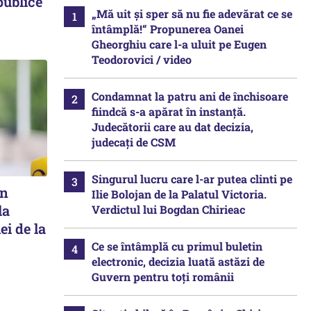
publice
„Mă uit și sper să nu fie adevărat ce se
întâmplă!“ Propunerea Oanei
Gheorghiu care l-a uluit pe Eugen
Teodorovici / video
Condamnat la patru ani de închisoare
fiindcă s-a apărat în instanță.
Judecătorii care au dat decizia,
judecați de CSM
Singurul lucru care l-ar putea clinti pe
în
Ilie Bolojan de la Palatul Victoria.
la
Verdictul lui Bogdan Chirieac
ei de la
Ce se întâmplă cu primul buletin
electronic, decizia luată astăzi de
Guvern pentru toți românii