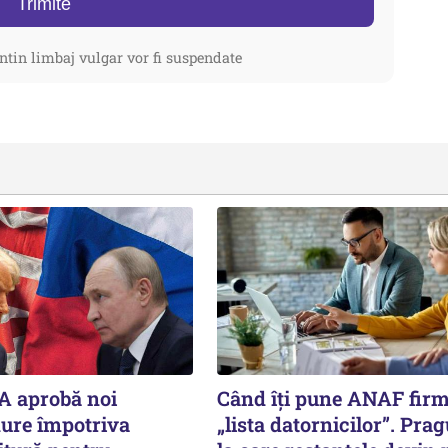
Trimite
ntin limbaj vulgar vor fi suspendate
A aprobă noi
Când îți pune ANAF fir
dure împotriva
„lista datornicilor”. Prag