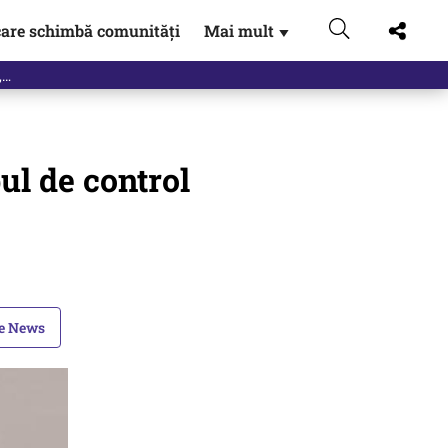
are schimbă comunități
Mai mult
▼
eac
ul de control
le News