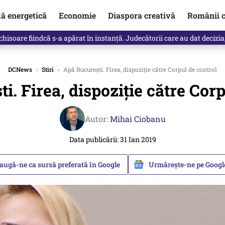
ză energetică
Economie
Diaspora creativă
Românii c
clinti pe Ilie Bolojan de la Palatul Victoria. Verdictul lui Bogdan Chiri
DCNews
›
Stiri
›
Apă Bucureşti. Firea, dispoziţie către Corpul de control
i. Firea, dispoziţie către Corp
Autor:
Mihai Ciobanu
Data publicării: 31 Ian 2019
augă-ne ca sursă preferată în Google
Urmărește-ne pe Goog