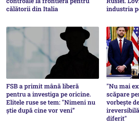
controale la frontieră pentru
Rusiei. Lov
călătorii din Italia
industria p
FSB a primit mână liberă
"Nu mai ex
pentru a investiga pe oricine.
scăpare pe
Elitele ruse se tem: "Nimeni nu
vorbește de
știe după cine vor veni”
ireversibilă
diferit"