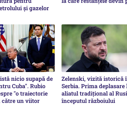
itură pentru
la care restanțele devin 
etrolului și gazelor
istă nicio supapă de
Zelenski, vizită istorică 
ntru Cuba". Rubio
Serbia. Prima deplasare 
spre "o traiectorie
aliatul tradițional al Rusi
 către un viitor
începutul războiului