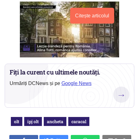
Citește articolul
Fiți la curent cu ultimele noutăți.
Urmăriți DCNews și pe
Google News
→
olt
ipj olt
ancheta
caracal