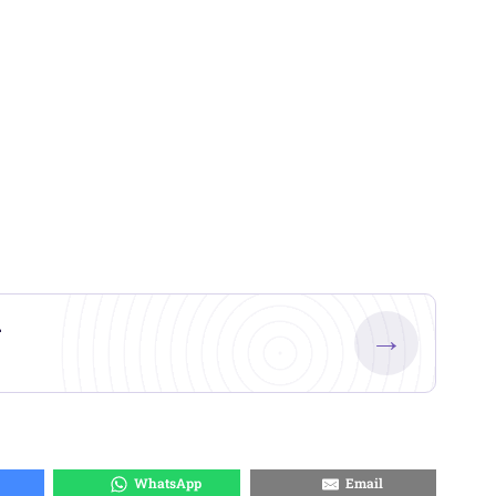
.
→
WhatsApp
Email