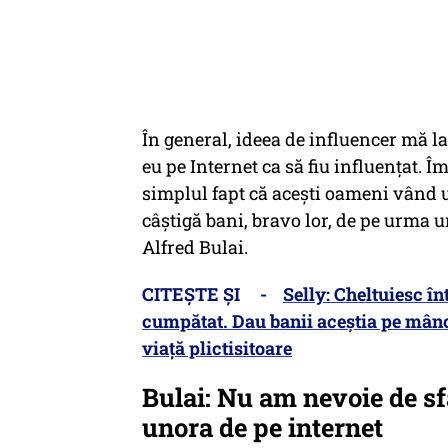
În general, ideea de influencer mă la
eu pe Internet ca să fiu influențat. Î
simplul fapt că acești oameni vând u
câștigă bani, bravo lor, de pe urma u
Alfred Bulai.
CITEȘTE ȘI -
Selly: Cheltuiesc în
cumpătat. Dau banii aceștia pe mânca
viață plictisitoare
Bulai: Nu am nevoie de sf
unora de pe internet