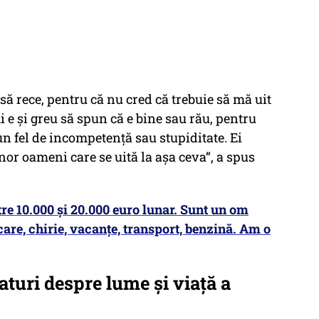
să rece, pentru că nu cred că trebuie să mă uit
mi e și greu să spun că e bine sau rău, pentru
n fel de incompetență sau stupiditate. Ei
nor oameni care se uită la așa ceva“, a spus
tre 10.000 și 20.000 euro lunar. Sunt un om
re, chirie, vacanțe, transport, benzină. Am o
aturi despre lume și viață a