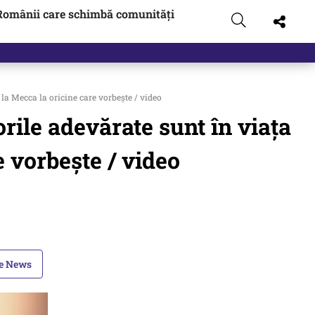
Românii care schimbă comunități
 la Mecca la oricine care vorbește / video
orile adevărate sunt în viața
e vorbește / video
le News