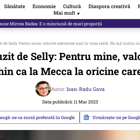
Sănătate
Economie
Cultură
Diaspora creativă
Mai mult
▼
ictor Ponta ne dă răspunsul
t de Selly: Pentru mine, valorile adevărate sunt în viața reală. Nu mă închin ca
zit de Selly: Pentru mine, val
in ca la Mecca la oricine car
Autor:
Ioan-Radu Gava
Data publicării: 11 Mar 2023
augă-ne ca sursă preferată în Google
Urmărește-ne pe Goog