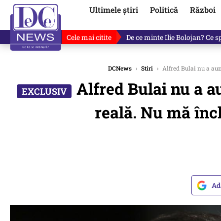
Ultimele știri
Politică
Război
Cele mai citite
De ce a mințit Ilie Bolojan? V
DCNews
›
Stiri
›
Alfred Bulai nu a auzi
Alfred Bulai nu a au
reală. Nu mă înch
Ad