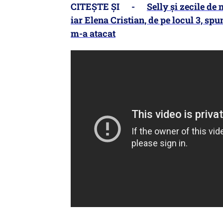
CITEȘTE ȘI -
Selly și zecile de
iar Elena Cristian, de pe locul 3, sp
m-a atacat