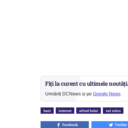
Fiți la curent cu ultimele noutăți
Urmăriți DCNews și pe
Google News
bani
internet
alfred bulai
val valcu
Facebook
Twitter