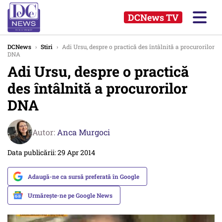
DCNews TV
DCNews
›
Stiri
›
Adi Ursu, despre o practică des întâlnită a procurorilor
DNA
Adi Ursu, despre o practică
des întâlnită a procurorilor
DNA
Autor:
Anca Murgoci
Data publicării: 29 Apr 2014
Adaugă-ne ca sursă preferată în Google
Urmărește-ne pe Google News