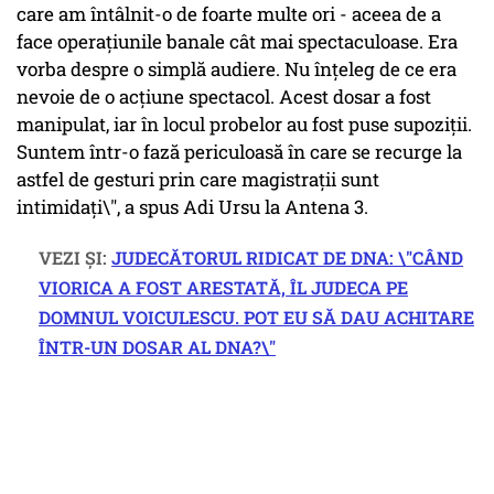
care am întâlnit-o de foarte multe ori - aceea de a
face operațiunile banale cât mai spectaculoase. Era
vorba despre o simplă audiere. Nu înțeleg de ce era
nevoie de o acțiune spectacol. Acest dosar a fost
manipulat, iar în locul probelor au fost puse supoziții.
Suntem într-o fază periculoasă în care se recurge la
astfel de gesturi prin care magistrații sunt
intimidați\", a spus Adi Ursu la Antena 3.
VEZI ȘI:
JUDECĂTORUL RIDICAT DE DNA: \"CÂND
VIORICA A FOST ARESTATĂ, ÎL JUDECA PE
DOMNUL VOICULESCU. POT EU SĂ DAU ACHITARE
ÎNTR-UN DOSAR AL DNA?\"