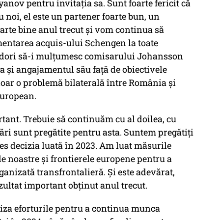
nov pentru invitația sa. Sunt foarte fericit că
 noi, el este un partener foarte bun, un
arte bine anul trecut și vom continua să
entarea acquis-ului Schengen la toate
ș dori să-i mulțumesc comisarului Johansson
ea și angajamentul său față de obiectivele
ar o problemă bilaterală între România și
european.
tant. Trebuie să continuăm cu al doilea, cu
țări sunt pregătite pentru asta. Suntem pregătiți
s decizia luată în 2023. Am luat măsurile
le noastre și frontierele europene pentru a
ganizată transfrontalieră. Și este adevărat,
zultat important obținut anul trecut.
niza eforturile pentru a continua munca