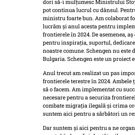
dori să-i mulțumesc Ministrului Stoya
pot continua lucrul cu dânsul. Pentru
ministru foarte bun. Am colaborat fo
lucrăm și anul acesta pentru implem
frontierele în 2024. De asemenea, a
pentru inspirația, suportul, dedicar
noastre comune. Schengen nu este do
Bulgaria. Schengen este un proiect 
Anul trecut am realizat un pas impor
frontierele terestre în 2024. Ambele 
să o facem. Am implementat cu succe
necesare pentru a securiza frontiere
combate migrația ilegală și crima or
suntem aici pentru a sărbători un re
Dar suntem și aici pentru a ne orga