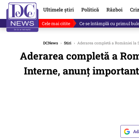
Ultimele știri
Politică
Război
Cri
Cele mai citite
Ce se întâmplă cu primul bulet
DCNews
›
Stiri
›
Aderarea completă a României la Sch
Aderarea completă a Rom
Interne, anunț important.
Ad