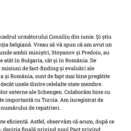
 cadrul următorului Consiliu din iunie. Și știu
dinția belgiană. Vreau să vă spun că am avut un
 unde ambii miniștri, Stoyanov și Predoiu, au
e atât în Bulgaria, cât și în România. De
 misiuni de fact-finding și evaluări ale
ia și România, sunt de fapt mai bine pregătite
 decât unele dintre celelalte state membre.
relor externe ale Schengen. Colaborăm bine cu
arte importantă cu Turcia. Am înregistrat de
 numărului de repatrieri.
te eficientă. Astfel, observăm că acum, după ce
 decizia finală privind noul Pact privind