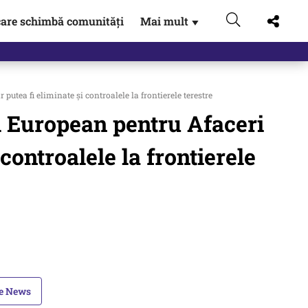
are schimbă comunități
Mai mult
▼
ea fi eliminate și controalele la frontierele terestre
 European pentru Afaceri
controalele la frontierele
le News