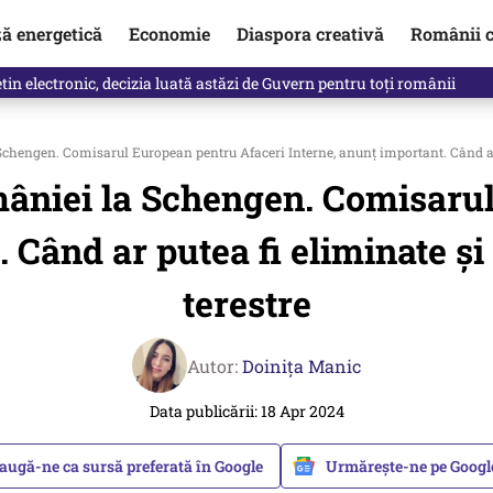
ză energetică
Economie
Diaspora creativă
Românii c
in electronic, decizia luată astăzi de Guvern pentru toți românii
engen. Comisarul European pentru Afaceri Interne, anunț important. Când ar put
âniei la Schengen. Comisarul
 Când ar putea fi eliminate și 
terestre
Autor:
Doinița Manic
Data publicării: 18 Apr 2024
augă-ne ca sursă preferată în Google
Urmărește-ne pe Goog