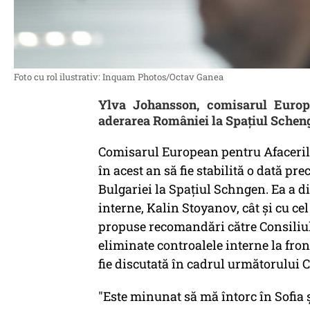
Foto cu rol ilustrativ: Inquam Photos/Octav Ganea
Ylva Johansson, comisarul Europe
aderarea României la Spațiul Schen
Comisarul European pentru Afaceril
în acest an să fie stabilită o dată p
Bulgariei la Spaţiul Schngen. Ea a di
interne, Kalin Stoyanov, cât şi cu ce
propuse recomandări către Consiliul 
eliminate controalele interne la fro
fie discutată în cadrul următorului 
"Este minunat să mă întorc în Sofia ș