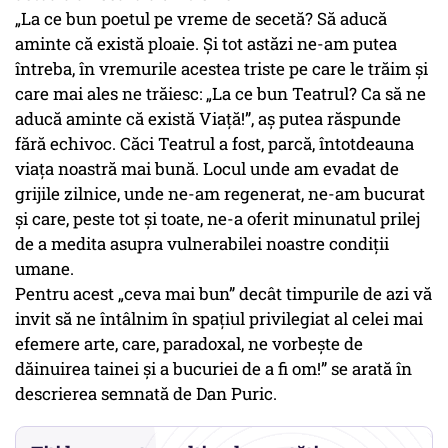
„La ce bun poetul pe vreme de secetă? Să aducă
aminte că există ploaie. Și tot astăzi ne-am putea
întreba, în vremurile acestea triste pe care le trăim și
care mai ales ne trăiesc: „La ce bun Teatrul? Ca să ne
aducă aminte că există Viață!”, aș putea răspunde
fără echivoc. Căci Teatrul a fost, parcă, întotdeauna
viața noastră mai bună. Locul unde am evadat de
grijile zilnice, unde ne-am regenerat, ne-am bucurat
și care, peste tot și toate, ne-a oferit minunatul prilej
de a medita asupra vulnerabilei noastre condiții
umane.
Pentru acest „ceva mai bun” decât timpurile de azi vă
invit să ne întâlnim în spațiul privilegiat al celei mai
efemere arte, care, paradoxal, ne vorbește de
dăinuirea tainei și a bucuriei de a fi om!” se arată în
descrierea semnată de Dan Puric.