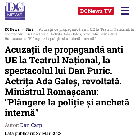
DCNews TV
DCNews
›
Stiri
›
Acuzații de propagandă anti UE la Teatrul Național, la
spectacolul lui Dan Puric. Actrița Ada Galeș, revoltată. Ministrul
Romașcanu: "Plângere la poliție și anchetă internă"
Acuzații de propagandă anti
UE la Teatrul Național, la
spectacolul lui Dan Puric.
Actrița Ada Galeș, revoltată.
Ministrul Romașcanu:
"Plângere la poliție și anchetă
internă"
Autor:
Dan Carp
Data publicării: 27 Mar 2022