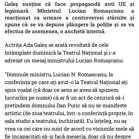
Galeș susține că face propagandă anti UE și
legionară. Ministrul Lucian Romașcanu a
reacționat ca urmare a controversei stârnite și
spune că se va depune plângere la poliție și se va
efectua de asemenea, o anchetă internă.
Actrița Ada Galeș se arată revoltată de cele
întâmplate duminică la Teatrul Național și i-a
adresat un mesaj ministrului Lucian Romașcanu:
"Domnule ministru, Lucian N. Romascanu, la
conferința pe care ați avut-o la Teatrul Național ați
spus voalat (că doar ce sens ar avea să spunem
lucrurilor pe nume) că ar fi un act de cenzură să-i
pretindem domnului Dan Puric să nu se manifeste
artistic (de ziua teatrului, într-o conferință proprie, în
sala studio a teatrului, închiriată). Eu înțeleg, nu aș
vrea ca cei care nu sunt de acord cu viziunile mele să
fie incapacitați să-și facă meseria, doar că nu despre