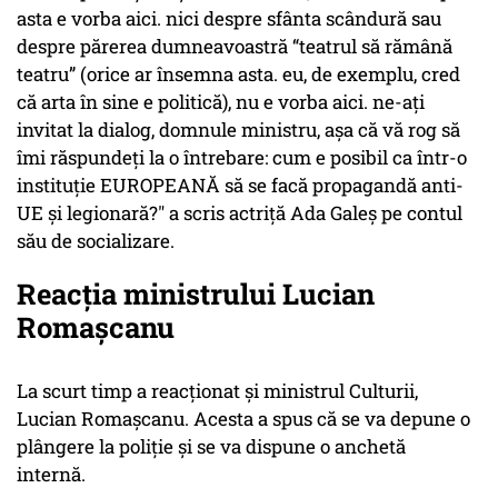
asta e vorba aici. nici despre sfânta scândură sau
despre părerea dumneavoastră “teatrul să rămână
teatru” (orice ar însemna asta. eu, de exemplu, cred
că arta în sine e politică), nu e vorba aici. ne-ați
invitat la dialog, domnule ministru, așa că vă rog să
îmi răspundeți la o întrebare: cum e posibil ca într-o
instituție EUROPEANĂ să se facă propagandă anti-
UE și legionară?" a scris actriță Ada Galeș pe contul
său de socializare.
Reacția ministrului Lucian
Romașcanu
La scurt timp a reacționat și ministrul Culturii,
Lucian Romașcanu. Acesta a spus că se va depune o
plângere la poliție și se va dispune o anchetă
internă.