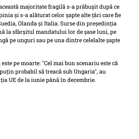
, această majoritate fragilă s-a prăbușit după ce
nia și s-a alăturat celor șapte alte țări care fie
Suedia, Olanda și Italia. Surse din președinția
ă la sfârșitul mandatului lor de șase luni, pe
ngă pe unguri sau pe una dintre celelalte șapte
a este pe moarte: "Cel mai bun scenariu este că
 puțin probabil să treacă sub Ungaria", au
ția UE de la iunie până în decembrie.