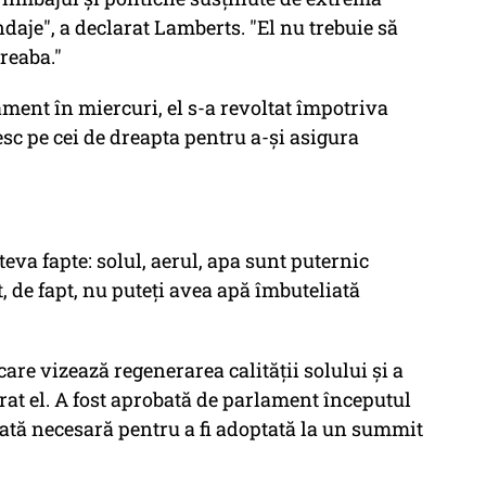
ndaje", a declarat Lamberts. "El nu trebuie să
reaba."
ament în miercuri, el s-a revoltat împotriva
lesc pe cei de dreapta pentru a-și asigura
câteva fapte: solul, aerul, apa sunt puternic
t, de fapt, nu puteți avea apă îmbuteliată
care vizează regenerarea calității solului și a
larat el. A fost aprobată de parlament începutul
icată necesară pentru a fi adoptată la un summit