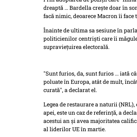
dreaptă ... Bardella crește doar în so
facă nimic, deoarece Macron îi face t
Înainte de ultima sa sesiune în parl
politicienilor centriști care îi măgu
supraviețuirea electorală.
"Sunt furios, da, sunt furios ... iată 
poluate în Europa, atât de mult, încâ
curată", a declarat el.
Legea de restaurare a naturii (NRL), 
apei, este un caz de referință, a dec
acestui an și avea majoritatea calif
al liderilor UE în martie.