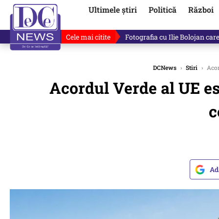
Ultimele știri
Politică
Război
Cele mai citite
Lucruri neștiute despre Mihai 
DCNews
›
Stiri
›
Acor
Acordul Verde al UE est
c
Ad