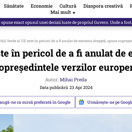
Sănătate
Economie
Cultură
Diaspora creativă
Mai mult
▼
Vîrdol, dezvăluite de o colegă. Povestea pilotului militar dincolo de…
dul Verde al UE este în pericol de a fi anulat de extrema dreaptă, spune copreșe
e în pericol de a fi anulat d
opreședintele verzilor europe
Autor:
Mihai Preda
Data publicării: 23 Apr 2024
augă-ne ca sursă preferată în Google
Urmărește-ne pe Goog