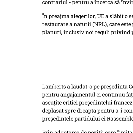
contrariul - pentru a încerca să înv
În preajma alegerilor, UE a slăbit o s
restaurare a naturii (NRL), care este
planuri, inclusiv noi reguli privind 
Lamberts a lăudat-o pe președinta C
pentru angajamentul ei continuu față
ascuțite critici președintelui franc
deplasat spre dreapta pentru a-i con
președintele partidului ei Rassembl
Prin adoptarea de poziții care "imita