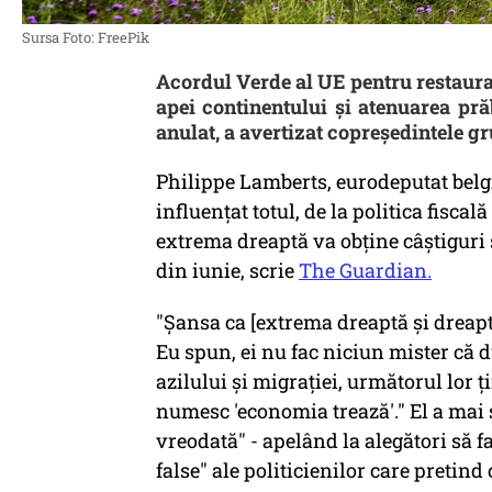
Sursa Foto: FreePik
Acordul Verde al UE pentru restaurare
apei continentului și atenuarea prăb
anulat, a avertizat copreședintele 
Philippe Lamberts, eurodeputat belgi
influențat totul, de la politica fisca
extrema dreaptă va obține câștiguri 
din iunie, scrie
The Guardian.
"Șansa ca [extrema dreaptă și dreapt
Eu spun, ei nu fac niciun mister că 
azilului și migrației, următorul lor 
numesc 'economia trează'." El a mai s
vreodată" - apelând la alegători să f
false" ale politicienilor care pretind