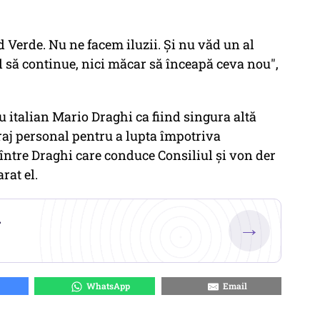
rd Verde. Nu ne facem iluzii. Și nu văd un al
ul să continue, nici măcar să înceapă ceva nou",
u italian Mario Draghi ca fiind singura altă
raj personal pentru a lupta împotriva
între Draghi care conduce Consiliul și von der
rat el.
.
→
WhatsApp
Email