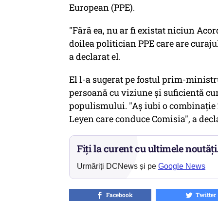
European (PPE).
"Fără ea, nu ar fi existat niciun Aco
doilea politician PPE care are curaj
a declarat el.
El l-a sugerat pe fostul prim-ministr
persoană cu viziune și suficientă cu
populismului. "Aș iubi o combinație 
Leyen care conduce Comisia", a decla
Fiți la curent cu ultimele noutăți
Urmăriți DCNews și pe
Google News
Facebook
Twitter