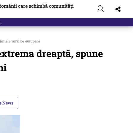
Românii care schimbă comunități
dintele verzilor europeni
e extrema dreaptă, spune
ni
le News