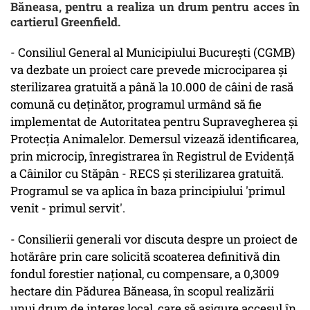
Băneasa, pentru a realiza un drum pentru acces în
cartierul Greenfield.
- Consiliul General al Municipiului Bucureşti (CGMB)
va dezbate un proiect care prevede microciparea şi
sterilizarea gratuită a până la 10.000 de câini de rasă
comună cu deţinător, programul urmând să fie
implementat de Autoritatea pentru Supravegherea şi
Protecţia Animalelor. Demersul vizează identificarea,
prin microcip, înregistrarea în Registrul de Evidenţă
a Câinilor cu Stăpân - RECS şi sterilizarea gratuită.
Programul se va aplica în baza principiului 'primul
venit - primul servit'.
- Consilierii generali vor discuta despre un proiect de
hotărâre prin care solicită scoaterea definitivă din
fondul forestier naţional, cu compensare, a 0,3009
hectare din Pădurea Băneasa, în scopul realizării
unui drum de interes local, care să asigure accesul în