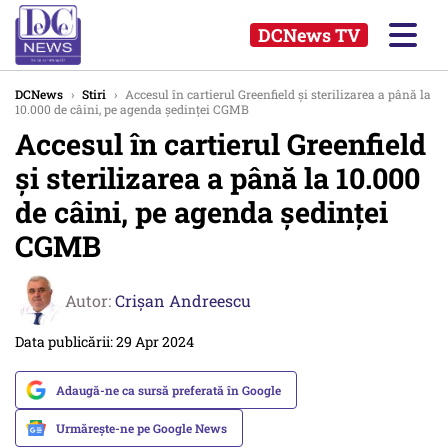
DCNews TV
DCNews
›
Stiri
›
Accesul în cartierul Greenfield şi sterilizarea a până la
10.000 de câini, pe agenda ședinței CGMB
Accesul în cartierul Greenfield
şi sterilizarea a până la 10.000
de câini, pe agenda ședinței
CGMB
Autor:
Crişan Andreescu
Data publicării: 29 Apr 2024
Adaugă-ne ca sursă preferată în Google
Urmărește-ne pe Google News