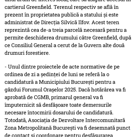
cartierul Greenfield. Terenul respectiv se află în
prezent în proprietatea publică a statului şi este
administrat de Direcţia Silvică Ilfov. Acest teren
reprezintă cea de-a treia parcelă necesară pentru a
permite deschiderea drumului către Greenfield, după
ce Consiliul General a cerut de la Guvern alte două
drumuri forestiere.
- Unul dintre proiectele de acte normative de pe
ordinea de zi a şedinţei de luni se referă la o
candidatură a Municipiului Bucureşti pentru a
găzdui Forumul Oraşelor 2025. Dacă hotărârea va fi
aprobată de CGMB, primarul general va fi
împuternicit să desfăşoare toate demersurile
necesare întocmirii dosarului de candidatură.
Totodată, Asociaţia de Dezvoltare Intercomunitară
Zona Metropolitană Bucureşti va fi desemnată punct
de contact şi coordonare pentru desfăşurarea