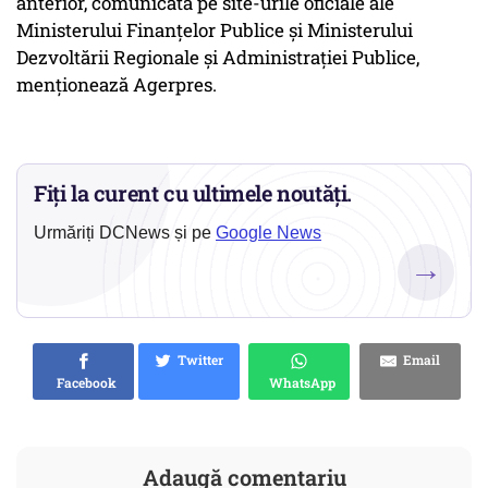
anterior, comunicată pe site-urile oficiale ale
Ministerului Finanţelor Publice şi Ministerului
Dezvoltării Regionale şi Administraţiei Publice,
menționează Agerpres.
Fiți la curent cu ultimele noutăți.
Urmăriți DCNews și pe
Google News
→
Twitter
Email
Facebook
WhatsApp
Adaugă comentariu