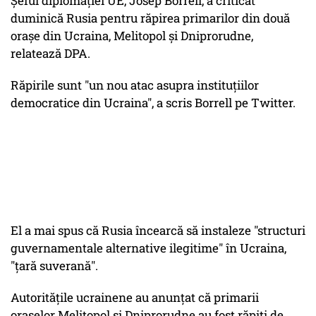
Şeful diplomaţiei UE, Josep Borrell, a criticat
duminică Rusia pentru răpirea primarilor din două
oraşe din Ucraina, Melitopol şi Dniprorudne,
relatează DPA.
Răpirile sunt "un nou atac asupra instituţiilor
democratice din Ucraina", a scris Borrell pe Twitter.
El a mai spus că Rusia încearcă să instaleze "structuri
guvernamentale alternative ilegitime" în Ucraina,
"ţară suverană".
Autorităţile ucrainene au anunţat că primarii
oraşelor Melitopol şi Dniprorudne au fost răpiţi de