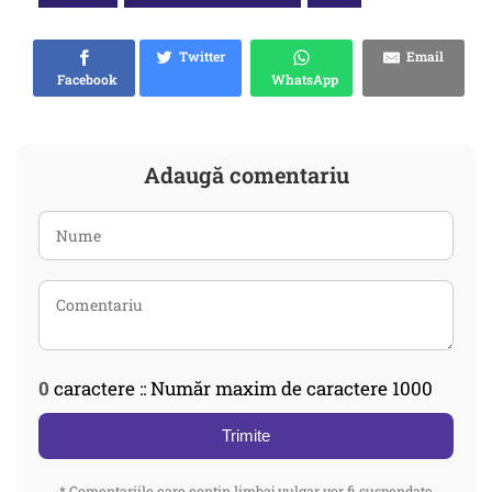
Twitter
Email
Facebook
WhatsApp
Adaugă comentariu
0
caractere :: Număr maxim de caractere 1000
Trimite
* Comentariile care contin limbaj vulgar vor fi suspendate