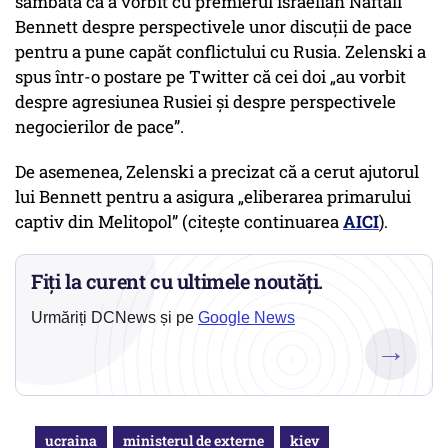
sâmbătă că a vorbit cu premierul israelian Naftali
Bennett despre perspectivele unor discuții de pace
pentru a pune capăt conflictului cu Rusia. Zelenski a
spus într-o postare pe Twitter că cei doi „au vorbit
despre agresiunea Rusiei și despre perspectivele
negocierilor de pace”.
De asemenea, Zelenski a precizat că a cerut ajutorul
lui Bennett pentru a asigura „eliberarea primarului
captiv din Melitopol” (citește continuarea
AICI
).
Fiți la curent cu ultimele noutăți.
Urmăriți DCNews și pe
Google News
→
ucraina
ministerul de externe
kiev