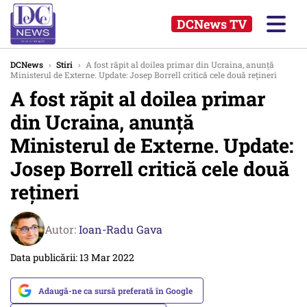
DCNews TV
DCNews
›
Stiri
›
A fost răpit al doilea primar din Ucraina, anunță
Ministerul de Externe. Update: Josep Borrell critică cele două rețineri
A fost răpit al doilea primar
din Ucraina, anunță
Ministerul de Externe. Update:
Josep Borrell critică cele două
rețineri
Autor:
Ioan-Radu Gava
Data publicării: 13 Mar 2022
Adaugă-ne ca sursă preferată în Google