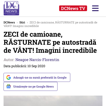
DCNews TV
DCNews
›
Stiri
›
ZECI de camioane, RĂSTURNATE pe autostradă de
VÂNT! Imagini incredibile
ZECI de camioane,
RĂSTURNATE pe autostradă
de VÂNT! Imagini incredibile
Autor:
Neagoe Narcis-Florentin
Data publicării: 10 Sep 2020
Adaugă-ne ca sursă preferată în Google
Urmărește-ne pe Google News