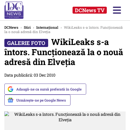
DCNews TV
DCNews
›
Stiri
›
Internațional
›
WikiLeaks s-a întors. Funcţionează
la o nouă adresă din Elveţia
WikiLeaks s-a
întors. Funcţionează la o nouă
adresă din Elveţia
Data publicării: 03 Dec 2010
Adaugă-ne ca sursă preferată în Google
Urmărește-ne pe Google News