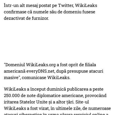
Într-un alt mesaj postat pe Twitter, WikiLeaks
confirmase că numele său de domeniu fusese
dezactivat de furnizor.
"Domeniul WikiLeaks.org a fost oprit de filiala
americană everyDNS.net, după presupuse atacuri
masive", comunicase WikiLeaks.
WikiLeaks a început duminică publicarea a peste
250.000 de note diplomatice americane, provocând
iritarea Statelor Unite şi a altor ţări. Site-ul
WikiLeaks a fost vizat, în ultimele zile, de numeroase
atacuri cibernetice în urma cărora serviciul online a