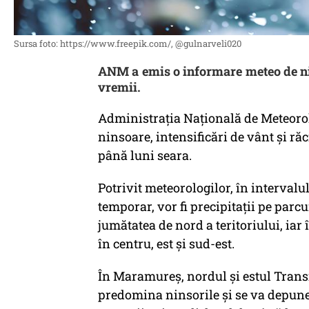
Sursa foto: https://www.freepik.com/, @gulnarveli020
ANM a emis o informare meteo de nin
vremii.
Administraţia Naţională de Meteoro
ninsoare, intensificări de vânt şi ră
până luni seara.
Potrivit meteorologilor, în intervalul 
temporar, vor fi precipitaţii pe parcu
jumătatea de nord a teritoriului, iar
în centru, est şi sud-est.
În Maramureş, nordul şi estul Trans
predomina ninsorile şi se va depune s