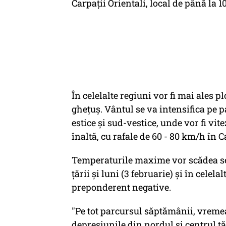
Carpaţii Orientali, local de până la 1
În celelalte regiuni vor fi mai ales pl
gheţuş. Vântul se va intensifica pe pa
estice şi sud-vestice, unde vor fi v
înaltă, cu rafale de 60 - 80 km/h în 
Temperaturile maxime vor scădea se
ţării şi luni (3 februarie) şi în celel
preponderent negative.
"Pe tot parcursul săptămânii, vremea 
depresiunile din nordul şi centrul ţă