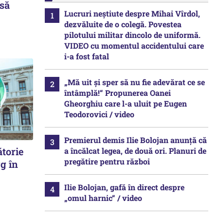
 să
Lucruri neștiute despre Mihai Vîrdol,
dezvăluite de o colegă. Povestea
pilotului militar dincolo de uniformă.
VIDEO cu momentul accidentului care
i-a fost fatal
„Mă uit și sper să nu fie adevărat ce se
întâmplă!“ Propunerea Oanei
Gheorghiu care l-a uluit pe Eugen
Teodorovici / video
Premierul demis Ilie Bolojan anunță că
ătorie
a încălcat legea, de două ori. Planuri de
pregătire pentru război
g în
Ilie Bolojan, gafă în direct despre
„omul harnic“ / video