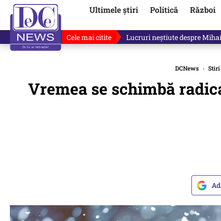
Ultimele știri
Politică
Război
Cele mai citite
„Mă uit și sper să nu fie ade
DCNews
›
Stiri
Vremea se schimbă radical
Ad