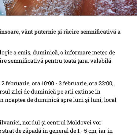
soare, vânt puternic și răcire semnificativă a
logie a emis, duminică, o informare meteo de
cire semnificativă pentru toată ţara, valabilă
2 februarie, ora 10:00 - 3 februarie, ora 22:00,
rsul zilei de duminică pe arii extinse în
 în noaptea de duminică spre luni şi luni, local
ilvaniei, nordul şi centrul Moldovei vor
trat de zăpadă în general de 1 - 5 cm, iar în