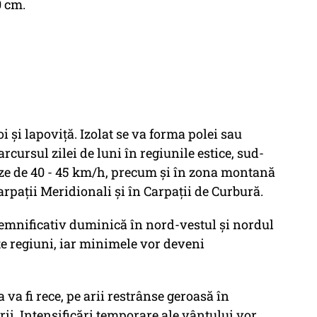
0 cm.
oi şi lapoviţă. Izolat se va forma polei sau
rcursul zilei de luni în regiunile estice, sud-
iteze de 40 - 45 km/h, precum şi în zona montană
Carpaţii Meridionali şi în Carpaţii de Curbură.
mnificativ duminică în nord-vestul şi nordul
alte regiuni, iar minimele vor deveni
va fi rece, pe arii restrânse geroasă în
rii. Intensificări temporare ale vântului vor