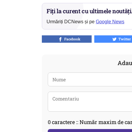
Fiți la curent cu ultimele noutăți
Urmăriți DCNews și pe
Google News
Facebook
Twitter
Adau
0
caractere :: Număr maxim de car