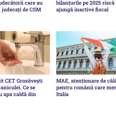
udecătorii care au
bilanțurile pe 2025 riscă
, judecați de CSM
ajungă inactive fiscal
rit CET Grozăvești
MAE, atenționare de căl
aniculei. Ce se
pentru românii care mer
u apa caldă din
Italia