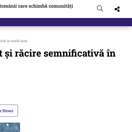
Românii care schimbă comunități
gen…
vă în toată ţara
şi răcire semnificativă în
le News