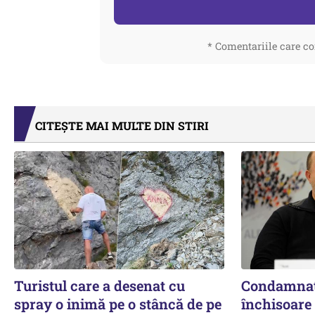
* Comentariile care co
CITEȘTE MAI MULTE DIN STIRI
Turistul care a desenat cu
Condamnat 
spray o inimă pe o stâncă de pe
închisoare 