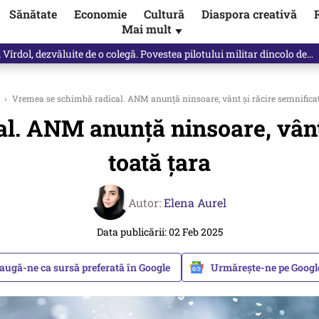
Sănătate
Economie
Cultură
Diaspora creativă
Mai mult
▼
vărat ce se întâmplă!“ Propunerea Oanei Gheorghiu care l-a uluit pe Eu
›
Vremea se schimbă radical. ANM anunță ninsoare, vânt şi răcire semnificati
. ANM anunță ninsoare, vânt 
toată ţara
Autor:
Elena Aurel
Data publicării: 02 Feb 2025
augă-ne ca sursă preferată în Google
Urmărește-ne pe Goog