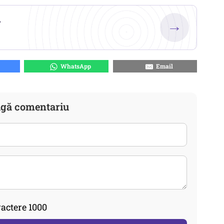
.
→
WhatsApp
Email
gă comentariu
actere 1000