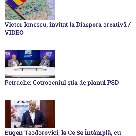
Victor Ionescu, invitat la Diaspora creativă /
VIDEO
Petrache: Cotroceniul știa de planul PSD
Eugen Teodorovici, la Ce Se Întâmplă, cu