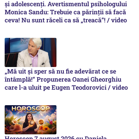
și adolescenți. Avertismentul psihologului
Monica Sandu: Trebuie ca părinții să facă
ceva! Nu sunt răceli ca să „treacă”! / video
„Mă uit și sper să nu fie adevărat ce se
întâmplă!“ Propunerea Oanei Gheorghiu
care l-a uluit pe Eugen Teodorovici / video
Horoscop 7 august 2026 cu Daniela