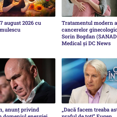
7 august 2026 cu
Tratamentul modern a
imulescu
cancerelor ginecologic
Sorin Bogdan (SANADO
Medical și DC News
an, anunț privind
„Dacă facem treaba ast
în domeniul energiei
praful de tot!” Eugen