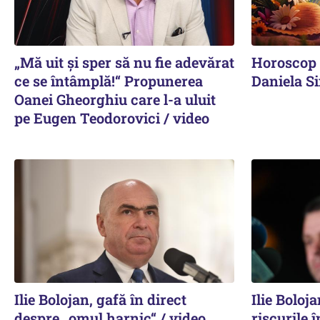
„Mă uit și sper să nu fie adevărat
Horoscop 
ce se întâmplă!“ Propunerea
Daniela S
Oanei Gheorghiu care l-a uluit
pe Eugen Teodorovici / video
Ilie Bolojan, gafă în direct
Ilie Boloj
despre „omul harnic“ / video
riscurile 