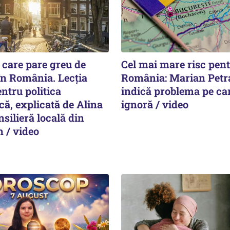
 care pare greu de
Cel mai mare risc pen
în România. Lecția
România: Marian Petr
ntru politica
indică problema pe car
ă, explicată de Alina
ignoră / video
nsilieră locală din
 / video