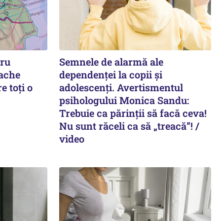
tru
Semnele de alarmă ale
ache
dependenței la copii și
e toți o
adolescenți. Avertismentul
psihologului Monica Sandu:
Trebuie ca părinții să facă ceva!
Nu sunt răceli ca să „treacă”! /
video