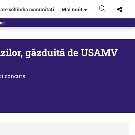
are schimbă comunități
Mai mult
▼
anzilor, găzduită de USAMV
ui concurs