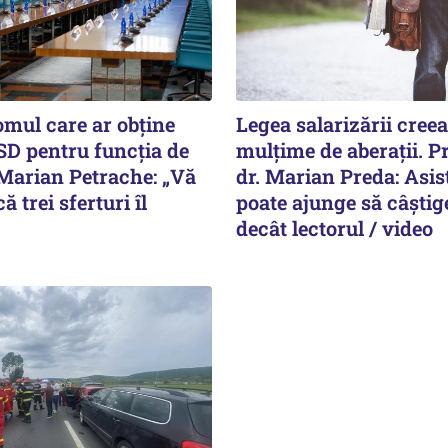
omul care ar obține
Legea salarizării cree
SD pentru funcția de
mulțime de aberații. Pr
Marian Petrache: „Vă
dr. Marian Preda: Asis
ă trei sferturi îl
poate ajunge să câștig
decât lectorul / video