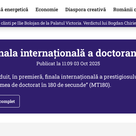
ză energetică
Economie
Diaspora creativă
Românii c
in electronic, decizia luată astăzi de Guvern pentru toți românii
inala internaţională a doctor
Publicat la 11:09 03 Oct 2025
uit, în premieră, finala internațională a prestigiosul
a mea de doctorat în 180 de secunde” (MT180).
 complet