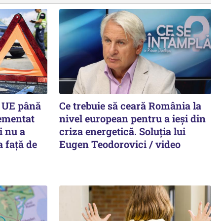
l UE până
Ce trebuie să ceară România la
lementat
nivel european pentru a ieși din
i nu a
criza energetică. Soluția lui
a faţă de
Eugen Teodorovici / video