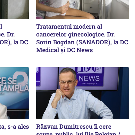
l
Tratamentul modern al
e. Dr.
cancerelor ginecologice. Dr.
R), la DC
Sorin Bogdan (SANADOR), la DC
Medical și DC News
a, s-a ales
Răzvan Dumitrescu îi cere
scuze, public, lui Ilie Bolojan /