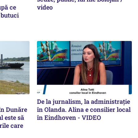
upă ce
video
 butuci
De la jurnalism, la administrație
 în Dunăre
în Olanda. Alina e consilier local
ul este să
în Eindhoven - VIDEO
ile care