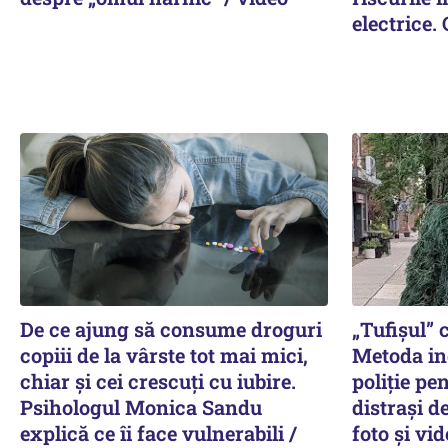
electrice.
De ce ajung să consume droguri
„Tufișul”
copiii de la vârste tot mai mici,
Metoda in
chiar și cei crescuți cu iubire.
poliție pe
Psihologul Monica Sandu
distrași d
explică ce îi face vulnerabili /
foto și vi