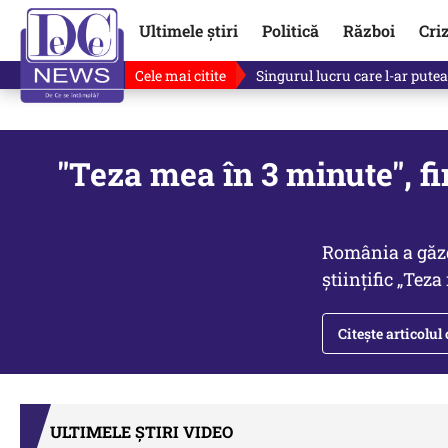
Ultimele știri
Politică
Război
Cri
Cele mai citite
Ce se întâmplă cu primul bulet
"Teza mea în 3 minute", f
România a găzd
științific „Tez
Citește articolul
ULTIMELE ȘTIRI VIDEO