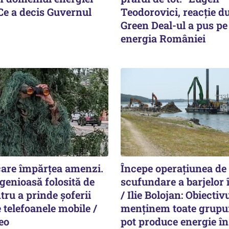
 Ce a decis Guvernul
Teodorovici, reacție d
Green Deal-ul a pus pe
energia României
 care împărțea amenzi.
Începe operațiunea de
genioasă folosită de
scufundare a barjelor
ntru a prinde șoferii
/ Ilie Bolojan: Obiectiv
e telefoanele mobile /
menținem toate grupur
deo
pot produce energie în