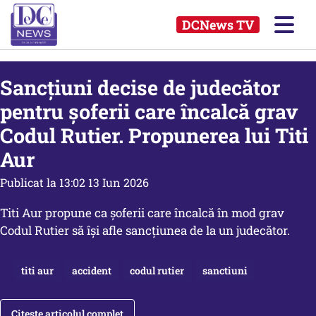
DCNews TV
Sancţiuni decise de judecător
pentru şoferii care încalcă grav
Codul Rutier. Propunerea lui Titi
Aur
Publicat la 13:02 13 Iun 2026
Titi Aur propune ca şoferii care încalcă în mod grav
Codul Rutier să îşi afle sancţiunea de la un judecător.
titi aur
accident
codul rutier
sanctiuni
Citește articolul complet