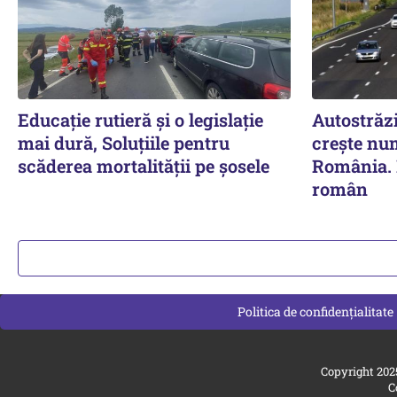
Educație rutieră și o legislație
Autostrăz
mai dură, Soluțiile pentru
crește nu
scăderea mortalității pe şosele
România. 
român
Politica de confidențialitate
Copyright 202
C