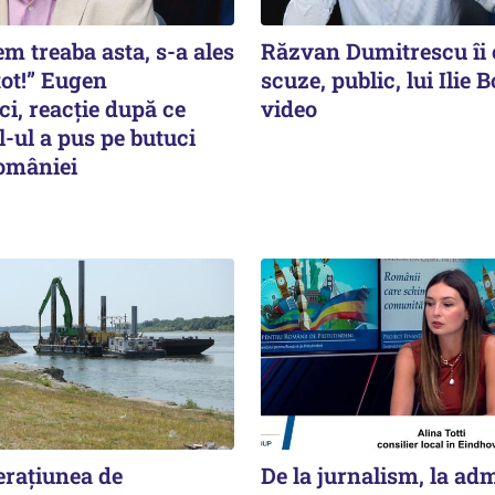
m treaba asta, s-a ales
Răzvan Dumitrescu îi 
tot!” Eugen
scuze, public, lui Ilie B
i, reacție după ce
video
-ul a pus pe butuci
omâniei
erațiunea de
De la jurnalism, la adm