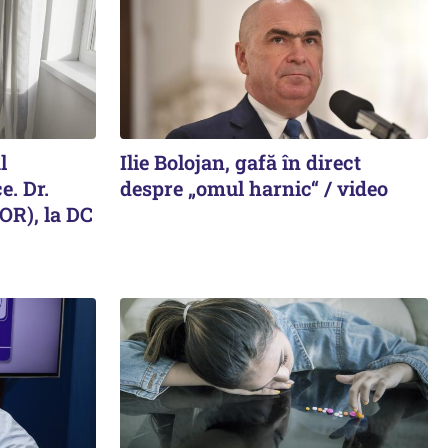
l
Ilie Bolojan, gafă în direct
e. Dr.
despre „omul harnic“ / video
R), la DC