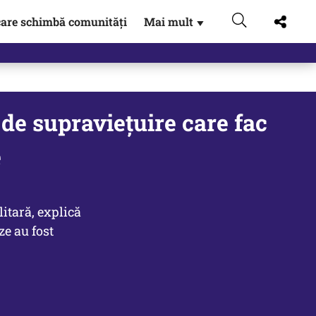
are schimbă comunități
Mai mult
▼
gen…
i de supravieţuire care fac
e
itară, explică
e au fost