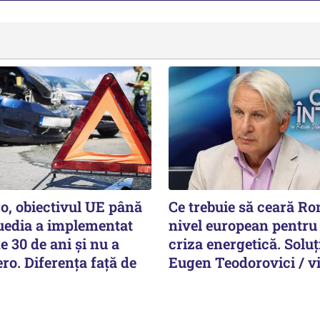
o, obiectivul UE până
Ce trebuie să ceară Ro
Suedia a implementat
nivel european pentru 
e 30 de ani şi nu a
criza energetică. Soluți
ero. Diferenţa faţă de
Eugen Teodorovici / v