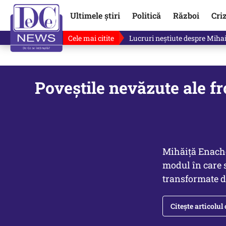
Ultimele știri
Politică
Război
Cri
Cele mai citite
„Mă uit și sper să nu fie ade
Poveștile nevăzute ale fro
Mihăiţă Enache,
modul în care 
transformate de
Citește articolul