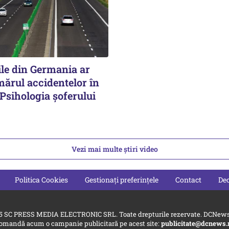
ile din Germania ar
mărul accidentelor în
Psihologia șoferului
Vezi mai multe știri video
Politica Cookies
Gestionați preferințele
Contact
Dec
5 SC PRESS MEDIA ELECTRONIC SRL. Toate drepturile rezervate. DCNews 
omandă acum o campanie publicitară pe acest site:
publicitate@dcnews.