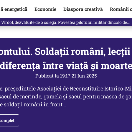
ză energetică
Economie
Diaspora creativă
Românii c
vărat ce se întâmplă!“ Propunerea Oanei Gheorghiu care l-a uluit pe Eu
ntului. Soldaţii români, lecţi
diferenţa între viaţă şi moart
Publicat la 19:17 21 Iun 2025
 preşedintele Asociaţiei de Reconstituire Istorico‑Mil
sacul de merinde, gamela și sacul pentru masca de gaz
 soldații români în front...
 complet