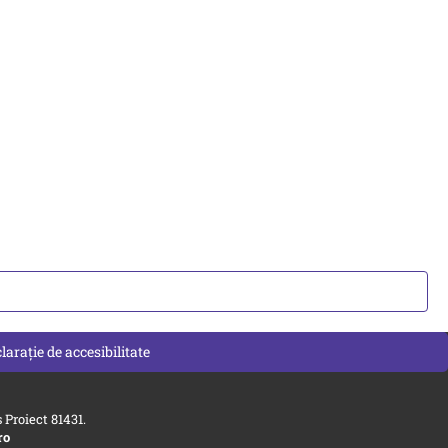
larație de accesibilitate
Proiect 81431.
ro