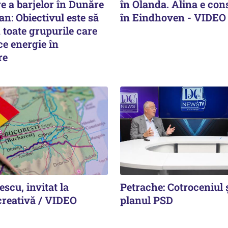
e a barjelor în Dunăre
în Olanda. Alina e cons
jan: Obiectivul este să
în Eindhoven - VIDEO
toate grupurile care
e energie în
re
escu, invitat la
Petrache: Cotroceniul 
creativă / VIDEO
planul PSD