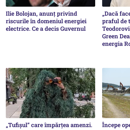
Ilie Bolojan, anunț privind
„Dacă face
riscurile în domeniul energiei
praful de 
electrice. Ce a decis Guvernul
Teodorovic
Green Deal
energia R
„Tufișul” care împărțea amenzi.
Începe op