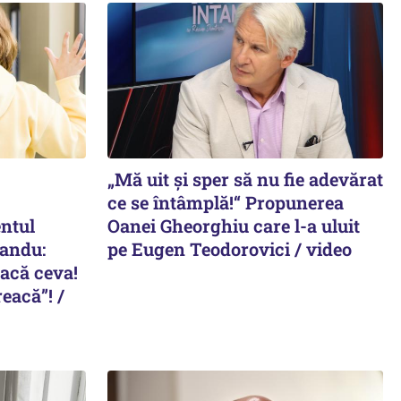
„Mă uit și sper să nu fie adevărat
ce se întâmplă!“ Propunerea
entul
Oanei Gheorghiu care l-a uluit
Sandu:
pe Eugen Teodorovici / video
facă ceva!
reacă”! /