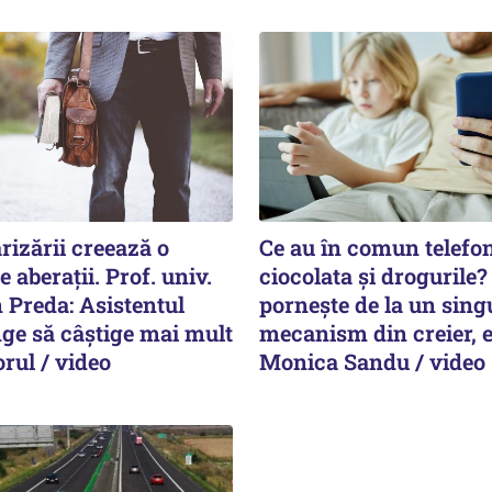
rizării creează o
Ce au în comun telefon
 aberații. Prof. univ.
ciocolata și drogurile?
 Preda: Asistentul
pornește de la un sing
nge să câștige mai mult
mecanism din creier, 
orul / video
Monica Sandu / video