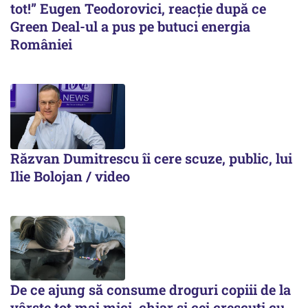
tot!” Eugen Teodorovici, reacție după ce
Green Deal-ul a pus pe butuci energia
României
Răzvan Dumitrescu îi cere scuze, public, lui
Ilie Bolojan / video
De ce ajung să consume droguri copiii de la
vârste tot mai mici, chiar și cei crescuți cu