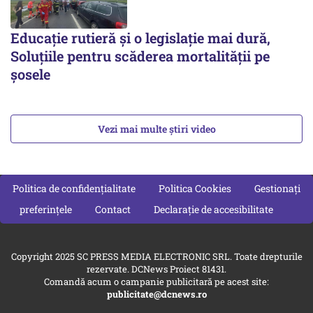
Educație rutieră și o legislație mai dură,
Soluțiile pentru scăderea mortalității pe
şosele
Vezi mai multe știri video
Politica de confidențialitate
Politica Cookies
Gestionați
preferințele
Contact
Declarație de accesibilitate
Copyright 2025 SC PRESS MEDIA ELECTRONIC SRL. Toate drepturile
rezervate. DCNews Proiect 81431.
Comandă acum o campanie publicitară pe acest site:
publicitate@dcnews.ro