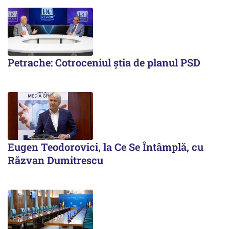
Petrache: Cotroceniul știa de planul PSD
Eugen Teodorovici, la Ce Se Întâmplă, cu
Răzvan Dumitrescu