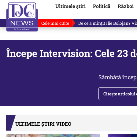
Ultimele știri
Politică
Război
Cele mai citite
Cu luni înainte de anunțul lui
Începe Intervision: Cele 23 d
Sâmbătă începe
Citește articolul
ULTIMELE ȘTIRI VIDEO