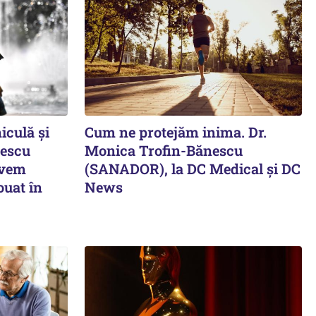
iculă și
Cum ne protejăm inima. Dr.
gescu
Monica Trofin-Bănescu
avem
(SANADOR), la DC Medical și DC
ouat în
News