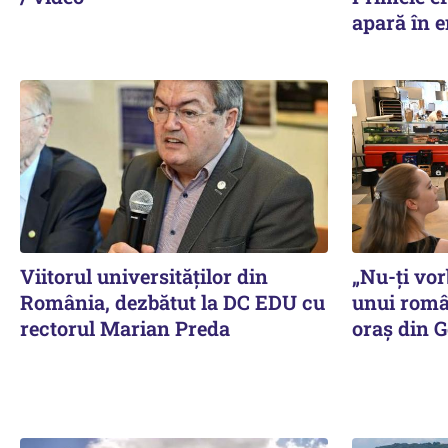
apară în e
Viitorul universităților din
„Nu-ți vor
România, dezbătut la DC EDU cu
unui româ
rectorul Marian Preda
oraș din 