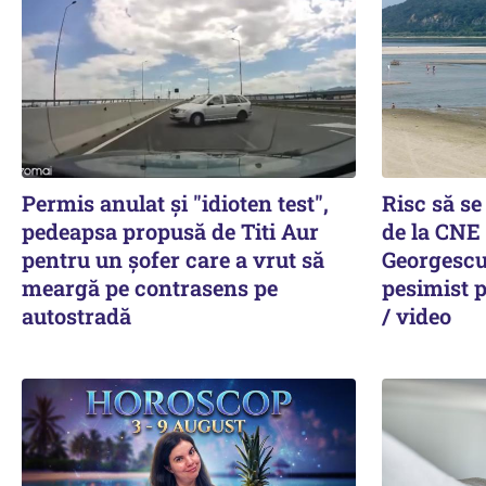
Permis anulat şi "idioten test",
Risc să se
pedeapsa propusă de Titi Aur
de la CNE
pentru un şofer care a vrut să
Georgescu
meargă pe contrasens pe
pesimist 
autostradă
/ video