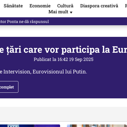
Sănătate
Economie
Cultură
Diaspora creativă
Mai mult
▼
 Ponta, Chirieac anticipa totul. Cine este acum în pericol / VIDEO
e țări care vor participa la E
Publicat la 16:42 19 Sep 2025
 Intervision, Eurovisionul lui Putin.
 complet