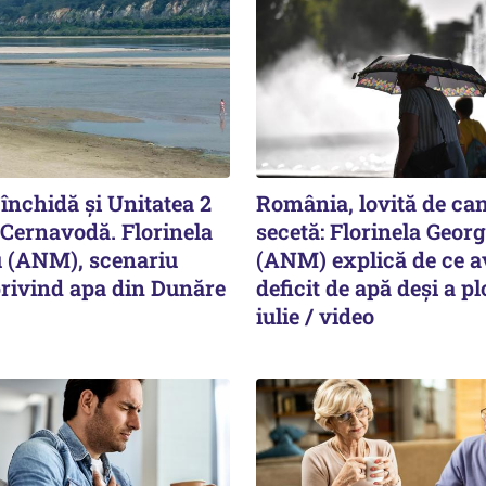
 închidă și Unitatea 2
România, lovită de can
 Cernavodă. Florinela
secetă: Florinela Geor
 (ANM), scenariu
(ANM) explică de ce 
privind apa din Dunăre
deficit de apă deși a pl
iulie / video