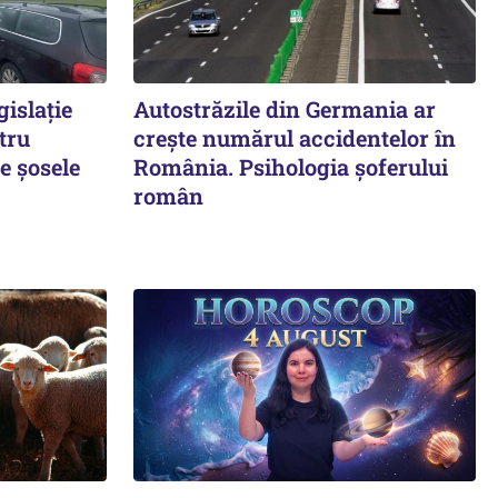
gislație
Autostrăzile din Germania ar
tru
crește numărul accidentelor în
e şosele
România. Psihologia șoferului
român