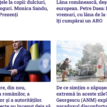
le la copii: dulciuri,
Lâna românească, deșe
roguri. Monica Sandu,
european. Petre Daea: 
 Prezenți
vremuri, cu lâna de la 
îți cumpărai un ARO
re, din nou,
De ce simțim o zăpușe
 românilor, a
extremă în aceste zile?
r și a autorităților.
Georgescu (ANM) expl
ecte au început deja să
paradoxul disconfortu