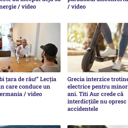
nergie / video
/ video
bi țara de rău!” Lecția
Grecia interzice trotin
n care conduce un
electrice pentru minor
Germania / video
ani. Titi Aur crede că
interdicţiile nu opresc
accidentele