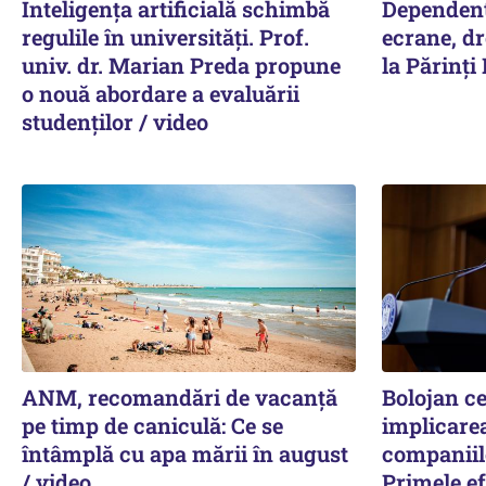
Inteligența artificială schimbă
Dependențe
regulile în universități. Prof.
ecrane, d
univ. dr. Marian Preda propune
la Părinți
o nouă abordare a evaluării
studenților / video
ANM, recomandări de vacanță
Bolojan ce
pe timp de caniculă: Ce se
implicarea
întâmplă cu apa mării în august
companiilo
/ video
Primele ef