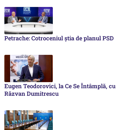
Petrache: Cotroceniul știa de planul PSD
Eugen Teodorovici, la Ce Se Întâmplă, cu
Răzvan Dumitrescu