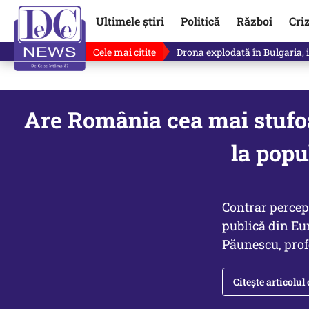
Ultimele știri
Politică
Război
Cri
Cele mai citite
Horoscop 8 august 2026. Astro
Are România cea mai stufoa
la popu
Contrar percep
publică din Eur
Păunescu, profe
Citește articolul