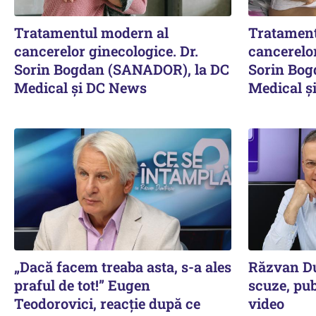
Tratamentul modern al
Tratament
cancerelor ginecologice. Dr.
cancerelor
Sorin Bogdan (SANADOR), la DC
Sorin Bog
Medical și DC News
Medical ș
„Dacă facem treaba asta, s-a ales
Răzvan Du
praful de tot!” Eugen
scuze, publ
Teodorovici, reacție după ce
video