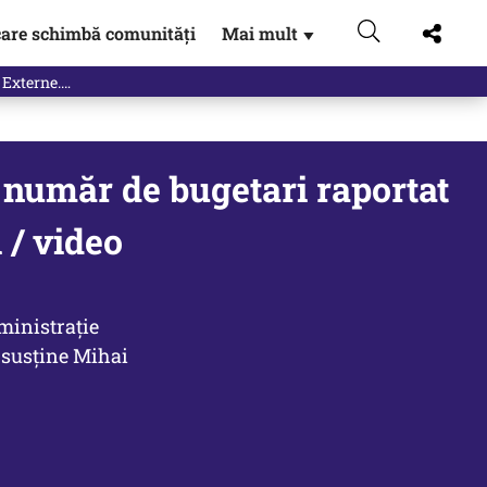
are schimbă comunități
Mai mult
▼
 număr de bugetari raportat
 / video
ministraţie
, susține Mihai