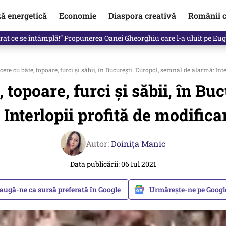
ză energetică
Economie
Diaspora creativă
Românii c
in electronic, decizia luată astăzi de Guvern pentru toți românii
ere cu bâte, topoare, furci și săbii, în București. Europol, semnal de alarmă: Inte
 topoare, furci și săbii, în Bu
 Interlopii profită de modificar
Autor:
Doinița Manic
Data publicării: 06 Iul 2021
augă-ne ca sursă preferată în Google
Urmărește-ne pe Goog