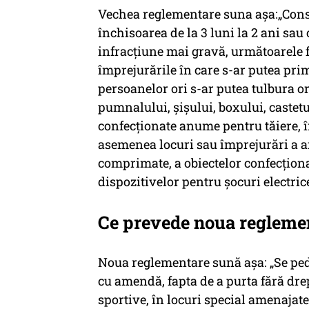
Vechea reglementare suna așa:„Const
închisoarea de la 3 luni la 2 ani sau
infracţiune mai gravă, următoarele fap
împrejurările în care s-ar putea prim
persoanelor ori s-ar putea tulbura ord
pumnalului, şişului, boxului, castetu
confecţionate anume pentru tăiere, î
asemenea locuri sau împrejurări a 
comprimate, a obiectelor confecţiona
dispozitivelor pentru şocuri electric
Ce prevede noua regleme
Noua reglementare sună așa: „Se pede
cu amendă, fapta de a purta fără drep
sportive, în locuri special amenajate