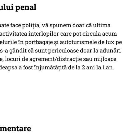
ului penal
oate face poliția, vă spunem doar că ultima
activitatea interlopilor care pot circula acum
felurile în portbagaje și autoturismele de lux pe
 s-a gândit că sunt periculoase doar la adunări
e, locuri de agrement/distracție sau mijloace
apsa a fost înjumătățită de la 2 ani la 1 an.
ementare