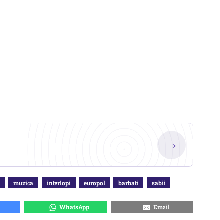
.
→
muzica
interlopi
europol
barbati
sabii
WhatsApp
Email