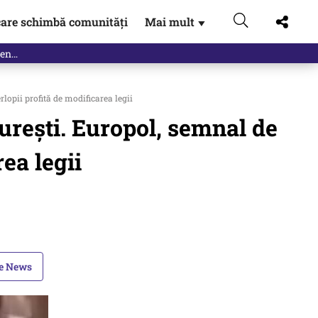
are schimbă comunități
Mai mult
▼
rlopii profită de modificarea legii
curești. Europol, semnal de
ea legii
le News