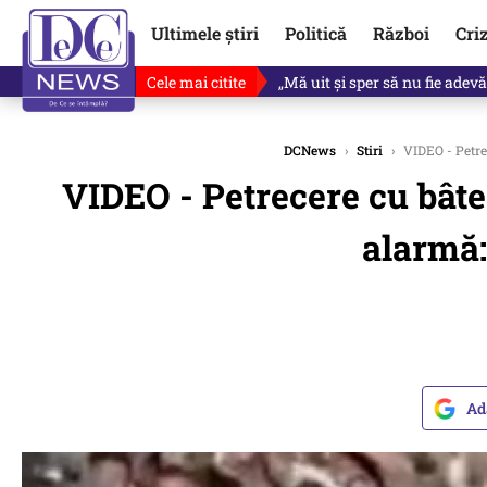
Ultimele știri
Politică
Război
Cri
Cele mai citite
Ce se întâmplă cu primul bulet
DCNews
›
Stiri
›
VIDEO - Petrec
VIDEO - Petrecere cu bâte,
alarmă:
Ad