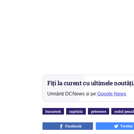
Fiți la curent cu ultimele noutăți
Urmăriți DCNews și pe
Google News
bucuresti
capitala
petrecere
codul penal
Facebook
Twitter