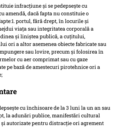
ituie infracţiune şi se pedepseşte cu
 cu amendă, dacă fapta nu constituie o
te:1. portul, fără drept, în locurile şi
ejdui viaţa sau integritatea corporală a
inea şi liniştea publică, a cuţitului,
lui ori a altor asemenea obiecte fabricate sau
mpungere sau lovire, precum şi folosirea în
armelor cu aer comprimat sau cu gaze
te pe bază de amestecuri pirotehnice ori a
e;
ntare
psește cu închisoare de la 3 luni la un an sau
t, la adunări publice, manifestări cultural
 și autorizate pentru distracție ori agrement