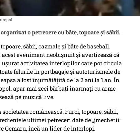
Europol
organizat o petrecere cu bâte, topoare și săbii.
 topoare, săbii, cazmale și bâte de baseball.
a acest eveniment neobișnuit și avertizează că
ușurat activitatea interlopilor care pot circula
oate felurile în portbagaje și autoturismele de
apsa a fost înjumătățită de la 2 ani la 1 an. În
opol, apar mai zeci bărbați înarmați cu arme
nsează pe muzică live.
 societatea românească. Furci, topoare, săbii,
redientele ultimei petreceri date de „jmecherii”
e Gemaru, încă un lider de interlopi.