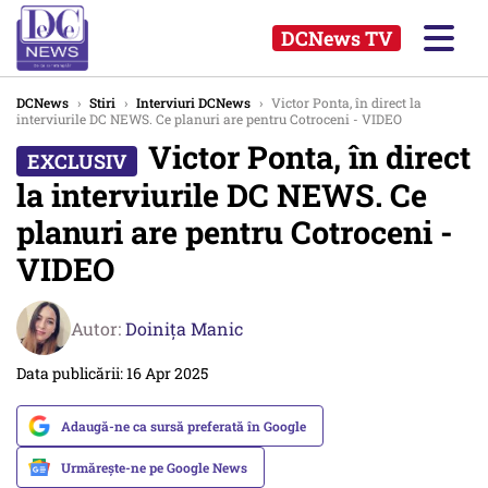
DCNews TV
DCNews
›
Stiri
›
Interviuri DCNews
›
Victor Ponta, în direct la
interviurile DC NEWS. Ce planuri are pentru Cotroceni - VIDEO
Victor Ponta, în direct
la interviurile DC NEWS. Ce
planuri are pentru Cotroceni -
VIDEO
Autor:
Doinița Manic
Data publicării: 16 Apr 2025
Adaugă-ne ca sursă preferată în Google
Urmărește-ne pe Google News