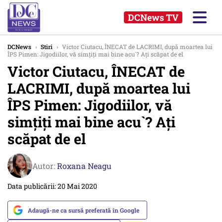
DCNews TV
DCNews
›
Stiri
›
Victor Ciutacu, ÎNECAT de LACRIMI, după moartea lui
ÎPS Pimen: Jigodiilor, vă simțiți mai bine acu`? Ați scăpat de el
Victor Ciutacu, ÎNECAT de
LACRIMI, după moartea lui
ÎPS Pimen: Jigodiilor, vă
simțiți mai bine acu`? Ați
scăpat de el
Autor:
Roxana Neagu
Data publicării: 20 Mai 2020
Adaugă-ne ca sursă preferată în Google