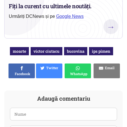
Fiți la curent cu ultimele noutăți.
Urmăriți DCNews și pe
Google News
→
moarte
victor ciutacu
bucovina
ips pimen
Twitter
Email
Facebook
WhatsApp
Adaugă comentariu