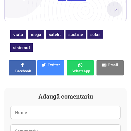
→
viata
mega
satelit
sustine
solar
sistemul
Twitter
Email
Facebook
WhatsApp
Adaugă comentariu