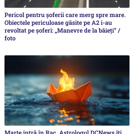
Pericol pentru șoferii care merg spre mare.
Obiectele periculoase găsite pe A2 i-au
revoltat pe șoferi: „Manevre de la băieți” /
foto
Marte intră în Rac. Astrologul DCNews îți