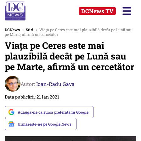
DCNews TV
DCNews
›
Stiri
›
Viața pe Ceres este mai plauzibilă decât pe Lună sau
pe Marte, afirmă un cercetător
Viața pe Ceres este mai
plauzibilă decât pe Lună sau
pe Marte, afirmă un cercetător
Autor:
Ioan-Radu Gava
Data publicării: 21 Ian 2021
Adaugă-ne ca sursă preferată în Google
Urmărește-ne pe Google News