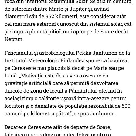
rocă din interiorul Sistemului Solar. Se află în centura
de asteroizi dintre Marte și Jupiter și, având
diametrul său de 952 kilometri, este considerat atât
cel mai mare asteroid cunoscut din sistemul solar, cât
și singura planetă pitică mai aproape de Soare decât
Neptun.
Fizicianului și astrobiologului Pekka Janhunen de la
Institutul Meteorologic Finlandez spune că locuirea
pe Ceres este mai plauzibilă decât pe Marte sau pe
Lună. „Motivația este de a avea o așezare cu
gravitație artificială care să permită dezvoltarea
dincolo de zona de locuit a Pământului, oferind în
același timp o călătorie ușoară intra-așezare pentru
locuitori și o densitate de populație rezonabilă de 500
oameni pe kilometru pătrat", a spus Janhunen.
Deoarece Ceres este atât de departe de Soare,
folosirea unor oglinzi ar putea folosi pentru a