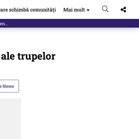
are schimbă comunități
Mai mult
▼
 ale trupelor
le News