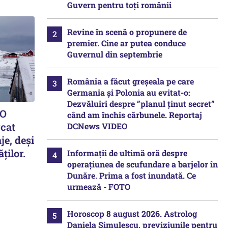
Guvern pentru toți românii
Revine în scenă o propunere de
premier. Cine ar putea conduce
Guvernul din septembrie
România a făcut greșeala pe care
Germania și Polonia au evitat-o:
Dezvăluiri despre ”planul ținut secret”
 O
când am închis cărbunele. Reportaj
rcat
DCNews VIDEO
je, deși
ților.
Informații de ultimă oră despre
operațiunea de scufundare a barjelor în
Dunăre. Prima a fost inundată. Ce
urmează - FOTO
Horoscop 8 august 2026. Astrolog
Daniela Simulescu, previziunile pentru