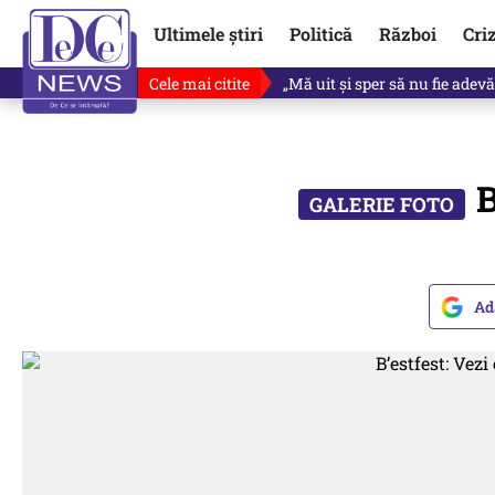
Ultimele știri
Politică
Război
Cri
Cele mai citite
Ce se întâmplă cu primul bulet
B
Ad