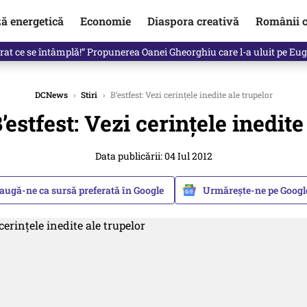
ză energetică
Economie
Diaspora creativă
Românii c
in electronic, decizia luată astăzi de Guvern pentru toți românii
DCNews
›
Stiri
›
B’estfest: Vezi cerinţele inedite ale trupelor
’estfest: Vezi cerinţele inedite
Data publicării: 04 Iul 2012
augă-ne ca sursă preferată în Google
Urmărește-ne pe Goog