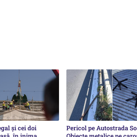
gal și cei doi
Pericol pe Autostrada So
casă, în inima
Obiecte metalice pe caro