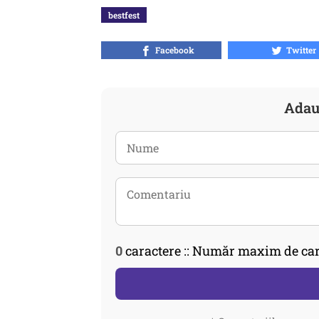
bestfest
Facebook
Twitter
Adau
0
caractere :: Număr maxim de car