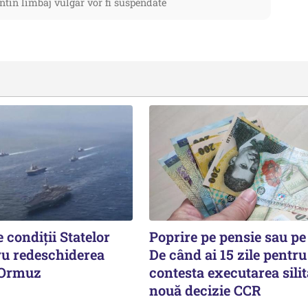
ntin limbaj vulgar vor fi suspendate
 condiții Statelor
Poprire pe pensie sau pe
ru redeschiderea
De când ai 15 zile pentru
 Ormuz
contesta executarea silit
nouă decizie CCR