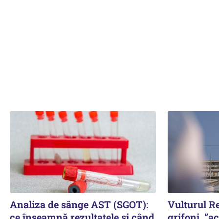
Analiza de sânge AST (SGOT):
Vulturul Re
ce înseamnă rezultatele și când
grifoni, ”a