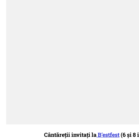
Cântăreţii invitaţi la
B'estfest
(6 şi 8 