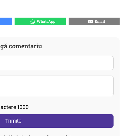
WhatsApp
Email
gă comentariu
actere 1000
Trimite