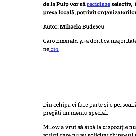
de la Pulp vor să
recicleze
selectiv, 
presa locală, potrivit organizatorilor
Autor: Mihaela Budescu
Caro Emerald şi-a dorit ca majoritate
fie
bio.
Din echipa ei face parte şi o persoan
pregăti un meniu special.
Milow a vrut să aibă la dispoziţie n
artişti care nu au solicitat chips-uri