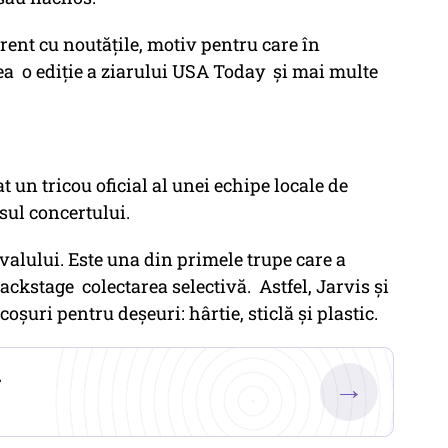
urent cu noutăţile, motiv pentru care în
a o ediţie a ziarului USA Today şi mai multe
t un tricou oficial al unei echipe locale de
rsul concertului.
ivalului. Este una din primele trupe care a
ackstage colectarea selectivă. Astfel, Jarvis şi
 coşuri pentru deşeuri: hârtie, sticlă şi plastic.
.
→