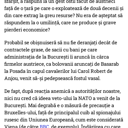
sfârșit, a răspuns la un gest ostil făcut de austrieci
față de o țară pe care o exploatează de două decenii și
din care extrag la greu resurse? Nu era de așteptat să
răspundem la o umilință, care ne produce și grave
pierderi economice?
Probabil se obișnuiseră să nu fie deranjați decât de
contractele grase, de sacii cu bani pe care
administrația de la București îi aruncă în cârca
firmelor austriece, ca bolovanii aruncați de Basarab
la Posada în capul cavalerilor lui Carol Robert de
Anjou, venit să-și pedepsească fostul vasal.
De fapt, după reacția anemică a autorităților noastre,
nici nu cred că ideea veto-ului la NATO a venit de la
București. Mai degrabă e o măsură de precauție a
Bruxelles-ului, față de principalul cuib al spionajului
rusesc din Uniunea Europeană, cum este considerată
Viena (de către
BBC
, de exemplu). Îndârjirea cu care