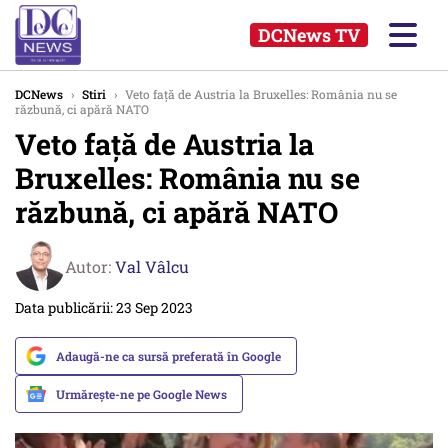
DCNews TV
DCNews
›
Stiri
›
Veto față de Austria la Bruxelles: România nu se
răzbună, ci apără NATO
Veto față de Austria la
Bruxelles: România nu se
răzbună, ci apără NATO
Autor:
Val Vâlcu
Data publicării: 23 Sep 2023
Adaugă-ne ca sursă preferată în Google
Urmărește-ne pe Google News