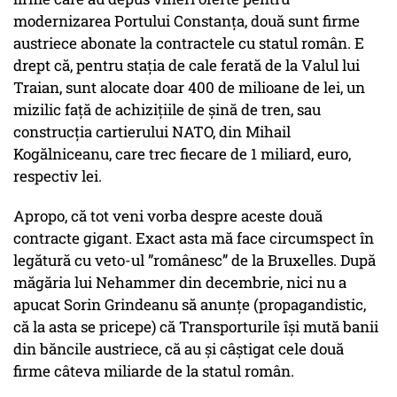
modernizarea Portului Constanța, două sunt firme
austriece abonate la contractele cu statul român. E
drept că, pentru stația de cale ferată de la Valul lui
Traian, sunt alocate doar 400 de milioane de lei, un
mizilic față de achizițiile de șină de tren, sau
construcția cartierului NATO, din Mihail
Kogălniceanu, care trec fiecare de 1 miliard, euro,
respectiv lei.
Apropo, că tot veni vorba despre aceste două
contracte gigant. Exact asta mă face circumspect în
legătură cu veto-ul ”românesc” de la Bruxelles. După
măgăria lui Nehammer din decembrie, nici nu a
apucat Sorin Grindeanu să anunțe (propagandistic,
că la asta se pricepe) că Transporturile își mută banii
din băncile austriece, că au și câștigat cele două
firme câteva miliarde de la statul român.