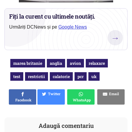
Fiți la curent cu ultimele noutăți.
Urmăriți DCNews și pe
Google News
→
marea britanie
anglia
avion
relaxare
test
restrictii
calatorie
pcr
uk
Twitter
Email
Facebook
WhatsApp
Adaugă comentariu