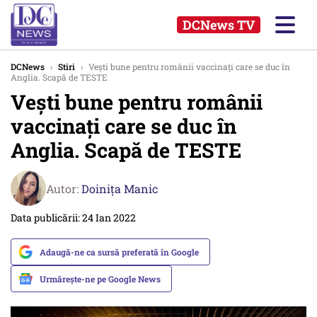
DCNews TV
DCNews
›
Stiri
›
Veşti bune pentru românii vaccinaţi care se duc în
Anglia. Scapă de TESTE
Veşti bune pentru românii
vaccinaţi care se duc în
Anglia. Scapă de TESTE
Autor:
Doinița Manic
Data publicării: 24 Ian 2022
Adaugă-ne ca sursă preferată în Google
Urmărește-ne pe Google News