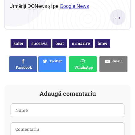
Urmăriți DCNews și pe
Google News
→
sofer
suceava
beat
urmarire
bmw
Twitter
Email
Facebook
WhatsApp
Adaugă comentariu